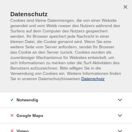
Skip to main content
Skip to page footer
×
Bilder
Datenschutz
Cookies sind kleine Datenmengen, die von einer Website
gesendet und vom Webb rowser des Nutzers während des
Surfens auf dem Computer des Nutzers gespeichert
6 Bilder in 3 Spalten
werden. Ihr Browser speichert jede Nachricht in einer
kleinen Datei, die Cookie genannt wird. Wenn Sie eine
weitere Seite vom Server anfordern, sendet Ihr Browser
das Cookie an den Server zurück. Cookies wurden als
zuverlässiger Mechanismus für Websites entwickelt, um
sich Informationen zu merken oder die Surf-Aktivitäten des
Benutzers aufzuzeichnen. Bitte willigen Sie in die
Verwendung von Cookies ein. Weitere Informationen finden
Sie in unseren Datenschutzhinweisen.
Datenschutz
Notwendig
Google Maps
4 Bilder in 2 Spalten, Rechteckig
Vimeo