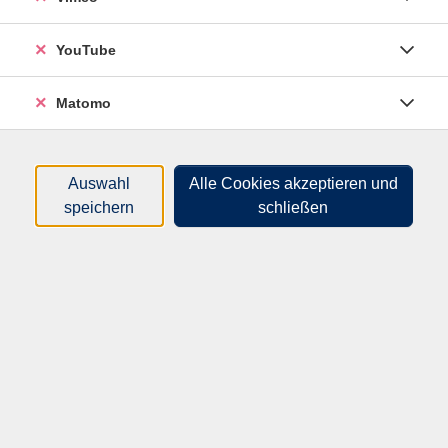
Zeitraum
YouTube
nur buchbare
nur beginnende
Matomo
Loading...
Kurse (
5
)
Auswahl
Alle Cookies akzeptieren und
Sortierung
speichern
schließen
Workshop: Schreiben hilft
Die Kraft der Worte nutzen
Do .
03.09.2026
17:00
Uhr
Hameln, vhs-Haus, Sedanstr. 11, R310
Kreatives Schreiben zu
Bildern