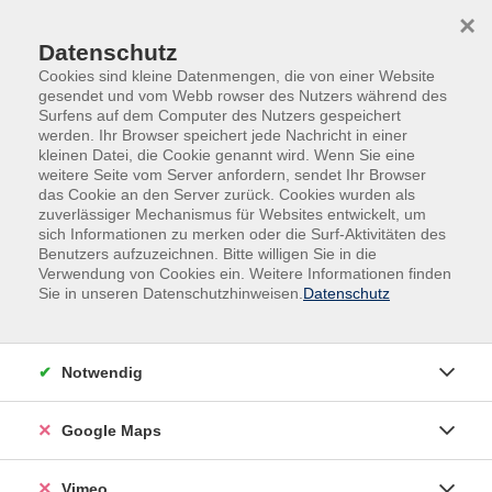
Skip to main content
Skip to page footer
×
Datenschutz
Cookies sind kleine Datenmengen, die von einer Website
gesendet und vom Webb rowser des Nutzers während des
Surfens auf dem Computer des Nutzers gespeichert
werden. Ihr Browser speichert jede Nachricht in einer
Kultur
Dichten & Schreiben
kleinen Datei, die Cookie genannt wird. Wenn Sie eine
weitere Seite vom Server anfordern, sendet Ihr Browser
Dichten & Schreiben
das Cookie an den Server zurück. Cookies wurden als
zuverlässiger Mechanismus für Websites entwickelt, um
Filter
sich Informationen zu merken oder die Surf-Aktivitäten des
Benutzers aufzuzeichnen. Bitte willigen Sie in die
Verwendung von Cookies ein. Weitere Informationen finden
Sie in unseren Datenschutzhinweisen.
Datenschutz
Wochentage
Notwendig
Tageszeiten
Google Maps
Orte
Dozenten*innen
Vimeo