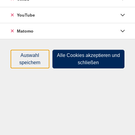
Zeitraum
YouTube
nur buchbare
nur beginnende
Matomo
Kurse (
9
)
Loading...
Auswahl
Alle Cookies akzeptieren und
Sortierung
speichern
schließen
Urban Sketching in Hameln
- Entdecke den Charme unserer Stadt mit
Stift und Skizzenbuch!
Sa .
27.06.2026
14:00
Uhr
Hameln, vhs-Haus, Sedanstr. 11, R109
​,
Hameln, Treffpunkt Parkplatz vhs-Haus,
Sedanstr. 11