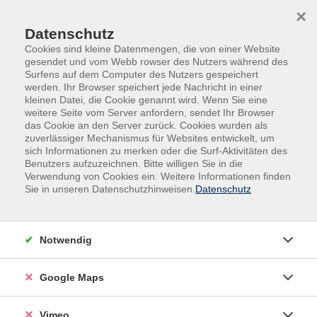
Skip to main content
Skip to page footer
×
Datenschutz
Cookies sind kleine Datenmengen, die von einer Website
gesendet und vom Webb rowser des Nutzers während des
Surfens auf dem Computer des Nutzers gespeichert
werden. Ihr Browser speichert jede Nachricht in einer
Kultur
Malen - Zeichnen
Zeichnen
kleinen Datei, die Cookie genannt wird. Wenn Sie eine
weitere Seite vom Server anfordern, sendet Ihr Browser
Zeichnen
das Cookie an den Server zurück. Cookies wurden als
zuverlässiger Mechanismus für Websites entwickelt, um
Filter
sich Informationen zu merken oder die Surf-Aktivitäten des
Benutzers aufzuzeichnen. Bitte willigen Sie in die
Verwendung von Cookies ein. Weitere Informationen finden
Sie in unseren Datenschutzhinweisen.
Datenschutz
Wochentage
Notwendig
Tageszeiten
Google Maps
Orte
Dozenten*innen
Vimeo