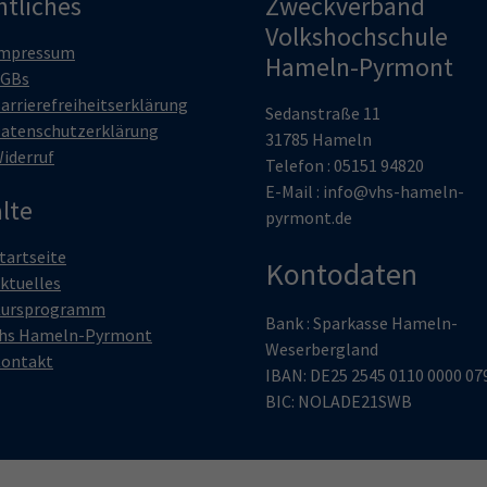
htliches
Zweckverband
Volkshochschule
mpressum
Hameln-Pyrmont
GBs
arrierefreiheitserklärung
Sedanstraße 11
atenschutzerklärung
31785 Hameln
iderruf
Telefon : 05151 94820
E-Mail :
info@vhs-hameln-
lte
pyrmont.de
tartseite
Kontodaten
ktuelles
ursprogramm
Bank : Sparkasse Hameln-
hs Hameln-Pyrmont
Weserbergland
ontakt
IBAN: DE25 2545 0110 0000 07
BIC: NOLADE21SWB