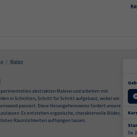
Startseite
Aktuelles
Kursp
Ku
en
Malen
l
Geb
perimentellen abstrakten Malerei und arbeiten mit
rden in Schichten, Schritt für Schritt aufgebaut, wobei wir
 Leinwand passiert. Diese Herangehensweise fördert unsere
Kur
ulassen. Es entstehen organische, charaktervolle Bilder,
lichsten Räumlichkeiten aufhängen lassen.
Star
Sa. 