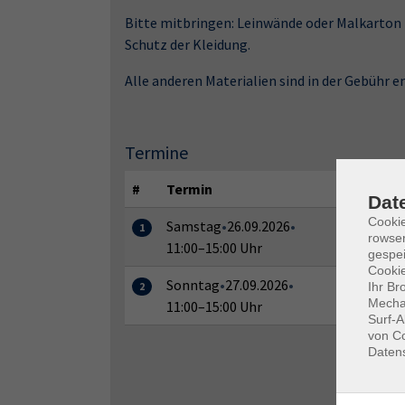
Bitte mitbringen: Leinwände oder Malkarton 
Schutz der Kleidung.
Alle anderen Materialien sind in der Gebühr e
Termine
#
Termin
Dat
Cooki
Samstag
•
26.09.2026
•
1
rowse
11:00–15:00 Uhr
gespei
Cookie
Sonntag
•
27.09.2026
•
Ihr Br
2
Mechan
11:00–15:00 Uhr
Surf-A
von Co
Daten