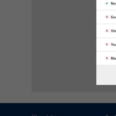
No
Go
Vi
Yo
Ma