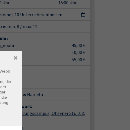
0 Uhr
15:00 Uhr
ermine
|
10 Unterrichtseinheiten
tze:
min. 8 / max. 12
ühr:
sgebühr
45,00 €
erialkosten
10,00 €
×
55,00 €
ent*in:
m Webb
a Wirt
ei, die
ndet
ger
häftsstelle:
Hameln
 die
ndung
anstaltungsort:
ln, vhs Bildungscampus, Ohsener Str. 108,
stRaum
ner Str. 108