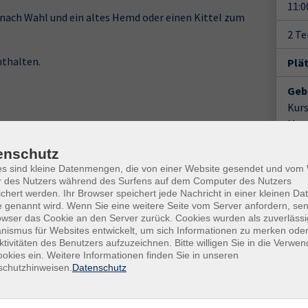
11:0
nach Wahl und ein altes Hemd oder einen Kittel zum
2 T
nthalten.
Plä
Geb
Kur
Mat
Ort / Raum
enschutz
Doz
es sind kleine Datenmengen, die von einer Website gesendet und vo
Hameln, vhs Bildungscampus, Ohsener Str. 108,
r des Nutzers während des Surfens auf dem Computer des Nutzers
KunstRaum
Yuli
chert werden. Ihr Browser speichert jede Nachricht in einer kleinen Dat
 genannt wird. Wenn Sie eine weitere Seite vom Server anfordern, se
Hameln, vhs Bildungscampus, Ohsener Str. 108,
owser das Cookie an den Server zurück. Cookies wurden als zuverlässi
Gesc
ismus für Websites entwickelt, um sich Informationen zu merken oder
KunstRaum
ktivitäten des Benutzers aufzuzeichnen. Bitte willigen Sie in die Verwe
Ver
okies ein. Weitere Informationen finden Sie in unseren
Hame
schutzhinweisen.
Datenschutz
Kun
Ohse