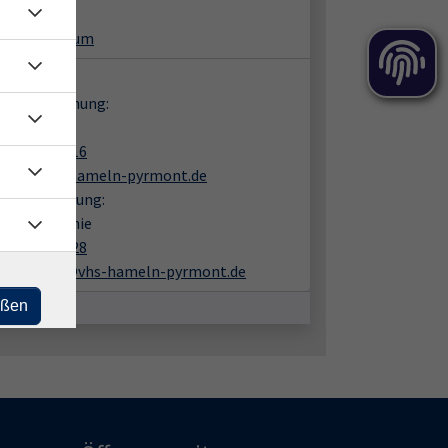
89 Hameln
m KunstRaum
takt:
en zur Buchung:
 Bohl
05151 9482 16
bohl@vhs-hameln-pyrmont.de
liche Beratung:
trich Melanie
05151 9482 28
haerttrich@vhs-hameln-pyrmont.de
eßen