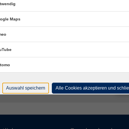
317
twendig
Rau
ogle Maps
Kon
Frag
meo
Lisa
uTube
Fach
Härt
tomo
Auswahl speichern
Alle Cookies akzeptieren und schli