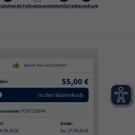
rogramm
rsleitende
vhs Hameln-Pyrmont
Teilnehmende
Merkliste
Warenkorb
Kontakt
Submenu for "vhs Hameln-Py
55,00
€
ühr:
In den Warenkorb
snummer:
P207210HM
t:
Ende:
26.09.2026
So. 27.09.2026