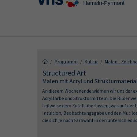
Skip to main content
Skip to page footer
Programm
Kultur
Malen - Zeichn
Structured Art
Malen mit Acryl und Strukturmateria
An diesem Wochenende widmen wir uns der ex
Acrylfarbe und Strukturmitteln. Die Bilder we
teilweise dem Zufall überlassen, was auf der
Intuition, Beobachtungsgabe und den Mut losz
die sich je nach Farbwahl in den unterschied