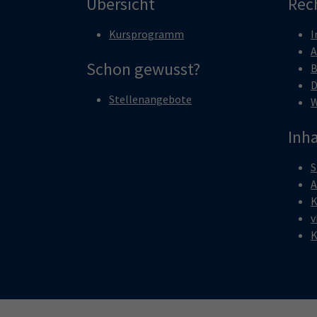
Übersicht
Rec
Kursprogramm
I
A
Schon gewusst?
B
D
Stellenangebote
W
Inha
S
A
K
v
K