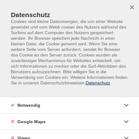
Skip to main content
Skip to page footer
×
Datenschutz
Cookies sind kleine Datenmengen, die von einer Website
gesendet und vom Webb rowser des Nutzers während des
Surfens auf dem Computer des Nutzers gespeichert
werden. Ihr Browser speichert jede Nachricht in einer
Programm
Digitales und Beruf
EDV Kurse
kleinen Datei, die Cookie genannt wird. Wenn Sie eine
AI
weitere Seite vom Server anfordern, sendet Ihr Browser
das Cookie an den Server zurück. Cookies wurden als
Apple Intelligence -
zuverlässiger Mechanismus für Websites entwickelt, um
sich Informationen zu merken oder die Surf-Aktivitäten des
Entdecken Sie die neuen KI-Funktionen Ihres
Benutzers aufzuzeichnen. Bitte willigen Sie in die
Apple-Geräts
Verwendung von Cookies ein. Weitere Informationen finden
Sie in unseren Datenschutzhinweisen.
Datenschutz
Erleben Sie, wie Apple Intelligence Ihr iPhone, iPad und
Ihren Mac noch intelligenter macht. In diesem Kurs
entdecken Sie die neuesten KI-Funktionen und lernen,
Notwendig
wie Sie diese gezielt für Alltag, Beruf und kreative
Projekte einsetzen. Neben den bekannten Apple-
Google Maps
Intelligence-Funktionen werfen wir auch einen Blick
auf die aktuellen Entwicklungen in den iWork-Apps
Pages, Numbers und Keynote. Ein weiterer
Vimeo