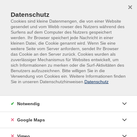
Skip to main content
Skip to page footer
×
Datenschutz
Cookies sind kleine Datenmengen, die von einer Website
gesendet und vom Webb rowser des Nutzers während des
Surfens auf dem Computer des Nutzers gespeichert
werden. Ihr Browser speichert jede Nachricht in einer
Programm
Digitales und Beruf
EDV Kurse
kleinen Datei, die Cookie genannt wird. Wenn Sie eine
Web
weitere Seite vom Server anfordern, sendet Ihr Browser
das Cookie an den Server zurück. Cookies wurden als
Sicher im Netz mit Handy, Tablet, PC für
zuverlässiger Mechanismus für Websites entwickelt, um
sich Informationen zu merken oder die Surf-Aktivitäten des
Anfänger*innen
Benutzers aufzuzeichnen. Bitte willigen Sie in die
(sichere Passwörter, Kekse, Viren und
Verwendung von Cookies ein. Weitere Informationen finden
Internetbrowser Windows Updates
Sie in unseren Datenschutzhinweisen.
Datenschutz
installieren)
Heute sind fast alle Geräte ständig mit dem Internet
Notwendig
verbunden.
- Wie die Gefahren im Internet umschiffen?
Google Maps
- Sicheres Onlinebanking – geht das?
Vimeo