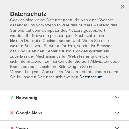
Skip to main content
Skip to page footer
×
Datenschutz
Cookies sind kleine Datenmengen, die von einer Website
gesendet und vom Webb rowser des Nutzers während des
Surfens auf dem Computer des Nutzers gespeichert
werden. Ihr Browser speichert jede Nachricht in einer
Programm
Digitales und Beruf
EDV Kurse
kleinen Datei, die Cookie genannt wird. Wenn Sie eine
Web
weitere Seite vom Server anfordern, sendet Ihr Browser
das Cookie an den Server zurück. Cookies wurden als
Webdesign CMS WordPress - Teil 2
zuverlässiger Mechanismus für Websites entwickelt, um
sich Informationen zu merken oder die Surf-Aktivitäten des
Im zweiten Kurs der Reihe WordPress geht es um die
Benutzers aufzuzeichnen. Bitte willigen Sie in die
weiteren Möglichkeiten des CMS. Wir beschäftigen uns
Verwendung von Cookies ein. Weitere Informationen finden
Sie in unseren Datenschutzhinweisen.
Datenschutz
mit Plugin‘s und Theme‘s sowie deren Anpassung.
Voraussetzungen: Solide Kenntnisse in Windows,
Internetsurfen, Textverarbeitung, Webdesign CMS
Notwendig
(Wordpress Teil 1).
Google Maps
Dieser Kurs findet verlässlich ab einem Teilnehmenden
Vimeo