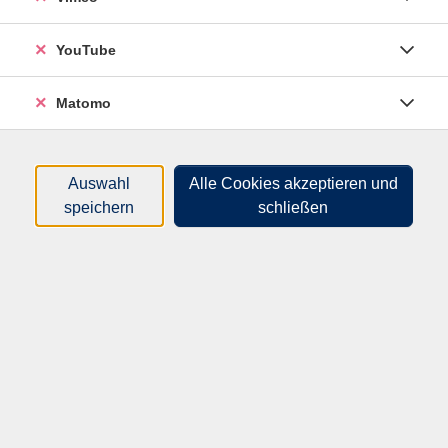
statt!
YouTube
Matomo
Auswahl
Alle Cookies akzeptieren und
300,00
€
Gebühr:
speichern
schließen
In den Warenkorb
Kursnummer:
P503003HM
Start:
Ende:
Fr. 09.10.2026
Sa. 10.10.2026
09:00 Uhr
16:00 Uhr
2 Termine
|
12 Unterrichtseinheiten