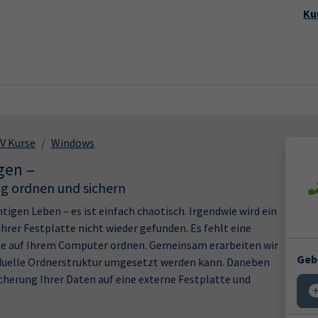
Startseite
Aktuelles
Kursp
Ku
V Kurse
Windows
gen –
ig ordnen und sichern
tigen Leben – es ist einfach chaotisch. Irgendwie wird ein
hrer Festplatte nicht wieder gefunden. Es fehlt eine
nte auf Ihrem Computer ordnen. Gemeinsam erarbeiten wir
Geb
ividuelle Ordnerstruktur umgesetzt werden kann. Daneben
icherung Ihrer Daten auf eine externe Festplatte und