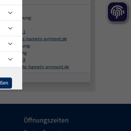
takt:
en zur Buchung:
rea Wiaczka
05151 9482 11
wiaczka@vhs-hameln-pyrmont.de
liche Beratung:
mas Amelung
05151 9482 19
amelung@vhs-hameln-pyrmont.de
eßen
Öffnungszeiten