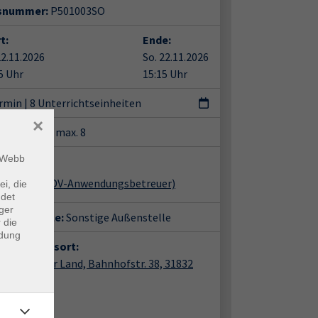
snummer:
P501003SO
t:
Ende:
22.11.2026
So. 22.11.2026
5 Uhr
15:15 Uhr
ermin
|
8 Unterrichtseinheiten
×
tze:
min. 7 / max. 8
m Webb
ent*in:
s Reuter
(EDV-Anwendungsbetreuer)
ei, die
ndet
ger
häftsstelle:
Sonstige Außenstelle
 die
ndung
anstaltungsort:
Calenberger Land, Bahnhofstr. 38, 31832
inge
hofstr. 38
2 Springe