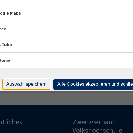
Kon
ogle Maps
Frag
And
meo
uTube
Fach
Tho
tomo
Auswahl speichern
Alle Cookies akzeptieren und schli
htliches
Zweckverband
Volkshochschule