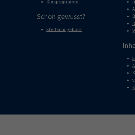
Kursprogramm
I
A
Schon gewusst?
B
D
Stellenangebote
W
Inha
S
A
K
v
K