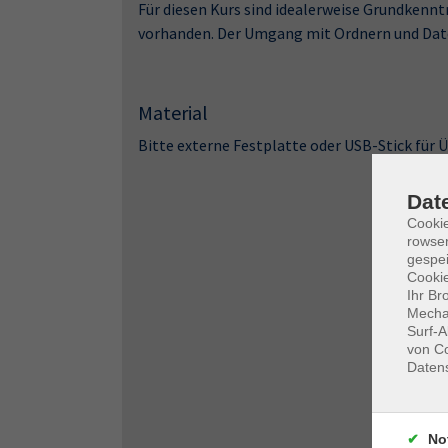
Für diesen Kurs sind idealerweise Grundkenn
vorhanden. Der Umgang mit Ordnern und Date
Material
Bitte externe Festplatte oder USB-Stick für
Dat
Cooki
rowse
gespei
Cookie
Ihr Br
Mechan
Surf-A
von Co
Daten
No