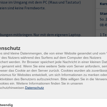
tnisse im Umgang mit dem PC (Maus und Tastatur)
Kur
ien sind keine Fremdworte.
Star
So. 
08:4
 Übungen mitbringen. Nur mit dem eigenen Laptop.
1 T
Plä
enschutz
es sind kleine Datenmengen, die von einer Website gesendet und vo
Doz
r des Nutzers während des Surfens auf dem Computer des Nutzers
Jen
chert werden. Ihr Browser speichert jede Nachricht in einer kleinen Dat
 genannt wird. Wenn Sie eine weitere Seite vom Server anfordern, se
owser das Cookie an den Server zurück. Cookies wurden als zuverlässi
Gesc
ismus für Websites entwickelt, um sich Informationen zu merken oder
ktivitäten des Benutzers aufzuzeichnen. Bitte willigen Sie in die Verwe
Ver
okies ein. Weitere Informationen finden Sie in unseren
schutzhinweisen.
Datenschutz
vhs 
Spr
Bahn
twendig
3183