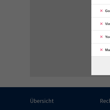
Go
Vi
Yo
Ma
Übersicht
Rec