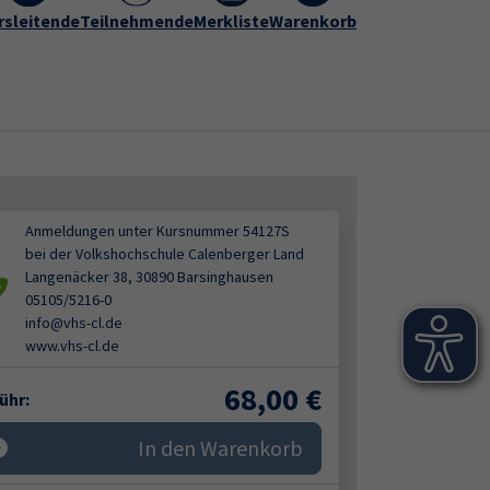
rogramm
rsleitende
vhs Hameln-Pyrmont
Teilnehmende
Merkliste
Warenkorb
Kontakt
Submenu for "vhs Hameln-Py
Anmeldungen unter Kursnummer 54127S
bei der Volkshochschule Calenberger Land
Langenäcker 38, 30890 Barsinghausen
05105/5216-0
info@vhs-cl.de
www.vhs-cl.de
68,00
€
ühr:
In den Warenkorb