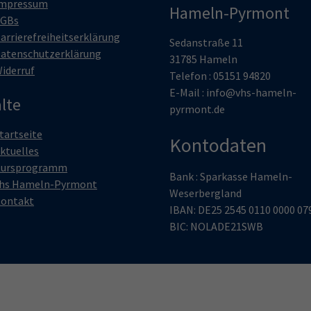
mpressum
Hameln-Pyrmont
GBs
arrierefreiheitserklärung
Sedanstraße 11
atenschutzerklärung
31785 Hameln
iderruf
Telefon : 05151 94820
E-Mail :
info@vhs-hameln-
lte
pyrmont.de
tartseite
Kontodaten
ktuelles
ursprogramm
Bank : Sparkasse Hameln-
hs Hameln-Pyrmont
Weserbergland
ontakt
IBAN: DE25 2545 0110 0000 07
BIC: NOLADE21SWB