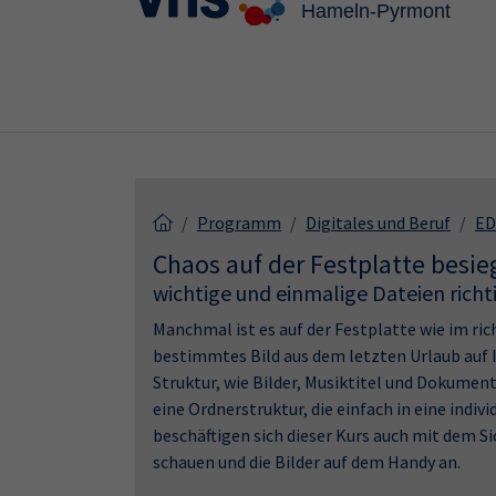
Skip to main content
Skip to page footer
Programm
Digitales und Beruf
ED
Chaos auf der Festplatte besie
wichtige und einmalige Dateien richt
Manchmal ist es auf der Festplatte wie im rich
bestimmtes Bild aus dem letzten Urlaub auf I
Struktur, wie Bilder, Musiktitel und Dokume
eine Ordnerstruktur, die einfach in eine ind
beschäftigen sich dieser Kurs auch mit dem S
schauen und die Bilder auf dem Handy an.