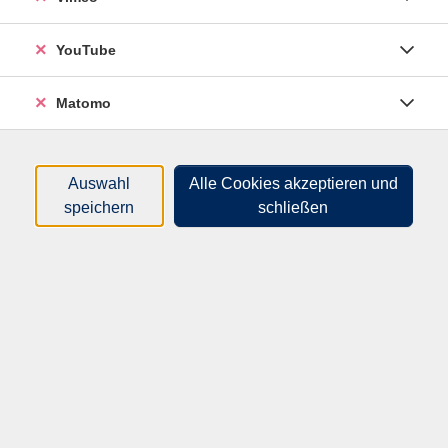
Funktionen direkt aktivieren und ausprobieren zu
können.
YouTube
Matomo
Material
Bitte mitbringen: neben Ihrem iPhone auch Ihr
Ladekabel mit Netzteil sowie das Passwort Ihres
Auswahl
Alle Cookies akzeptieren und
Apple-Accounts (falls bereits angelegt)
speichern
schließen
54,00
€
Gebühr:
In den Warenkorb
Kursnummer:
P507422HM