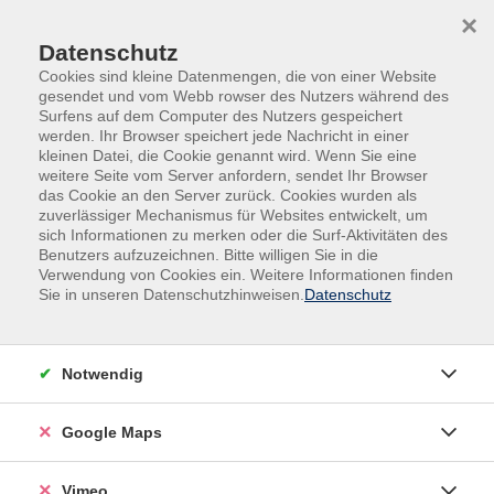
Skip to main content
Skip to page footer
×
Datenschutz
Cookies sind kleine Datenmengen, die von einer Website
gesendet und vom Webb rowser des Nutzers während des
Surfens auf dem Computer des Nutzers gespeichert
werden. Ihr Browser speichert jede Nachricht in einer
Programm
Digitales und Beruf
kleinen Datei, die Cookie genannt wird. Wenn Sie eine
Tablet & Smartphone
iOS
weitere Seite vom Server anfordern, sendet Ihr Browser
das Cookie an den Server zurück. Cookies wurden als
Erleben Sie den perfekten Einstieg in die
zuverlässiger Mechanismus für Websites entwickelt, um
sich Informationen zu merken oder die Surf-Aktivitäten des
faszinierende Welt des iPhone
Benutzers aufzuzeichnen. Bitte willigen Sie in die
Verwendung von Cookies ein. Weitere Informationen finden
Erlernen Sie den souveränen Umgang mit Ihrem
Sie in unseren Datenschutzhinweisen.
Datenschutz
iPhone! Wir zeigen Ihnen Schritt für Schritt alle
wichtigen Grundeinstellungen, die zentralen Apple-
Apps sowie neue Apple-Intelligence-Funktionen. Ideal
Notwendig
für alle, die ihr iPhone sicher und effizient nutzen
möchten. Hinweis: Bitte stellen Sie sicher, dass Ihr
Google Maps
Gerät auf die neueste Softwareversion aktualisiert ist
(iOS 19). Bringen Sie außerdem Ihr eigenes iPhone
sowie Ihre Apple Account-Zugangsdaten mit, um die
Vimeo