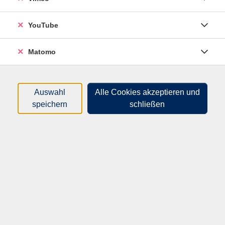
Kurses N406707BU (März 2026).
Als Bildungsurlaub für Vollzeitbeschäftigte, auch in
YouTube
NRW, beantragt. In Kooperation mit der VHS Lippe-
Ost.
Matomo
Material
Auswahl
Alle Cookies akzeptieren und
Lehrwerk: Business Partner B2
speichern
schließen
250,00
€
Gebühr:
Abmeldefrist: 08.02.27
In den Warenkorb