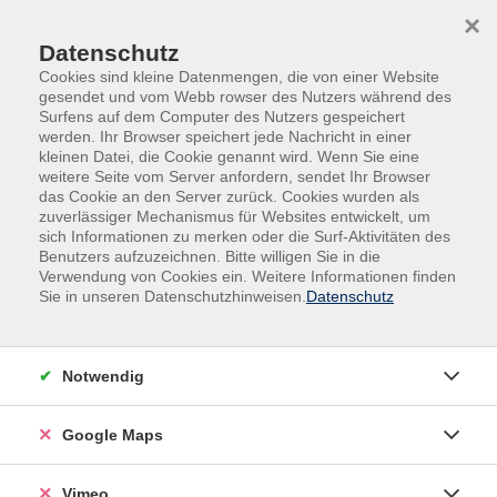
Skip to main content
Skip to page footer
×
Datenschutz
Cookies sind kleine Datenmengen, die von einer Website
gesendet und vom Webb rowser des Nutzers während des
Surfens auf dem Computer des Nutzers gespeichert
werden. Ihr Browser speichert jede Nachricht in einer
Programm
Bildungsurlaub
kleinen Datei, die Cookie genannt wird. Wenn Sie eine
weitere Seite vom Server anfordern, sendet Ihr Browser
Englisch für den Beruf / B2, Teil 3 von 3
das Cookie an den Server zurück. Cookies wurden als
Intensivwoche / Bildungsurlaub
zuverlässiger Mechanismus für Websites entwickelt, um
sich Informationen zu merken oder die Surf-Aktivitäten des
Fortsetzung des Kurses: N406707BU
Benutzers aufzuzeichnen. Bitte willigen Sie in die
Verwendung von Cookies ein. Weitere Informationen finden
Immerse yourself into English in this intensive course
Sie in unseren Datenschutzhinweisen.
Datenschutz
for upper-intermediate learners. You will learn to
express yourself more freely and you will improve your
accuracy and fluency when using English at work. The
Notwendig
course offers a systematic revision and extension of
vocabulary, functional language and appropriate
Google Maps
grammar. Practice your language skills and enjoy a
week of stimulating conversation! Fortsetzung des
Vimeo