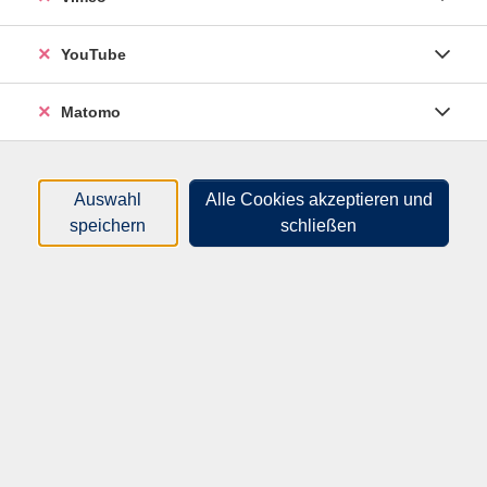
Maxime!
YouTube
Gemeinsam mit Gleichgesinnten lernen Sie neue
Vokabeln und verbessern Ihre Aussprache. Gleichzeitig
teilen Sie in geselliger Runde Ihre Liebe für gutes
Matomo
Essen und die wunderbaren Fremdsprachen!
Auswahl
Alle Cookies akzeptieren und
Sprachenbegeisterte aufgepasst! Ein ganz besonderes
speichern
schließen
Angebot möchten wir allen Sprachinteressierten
machen: Sie besuchen im aktuellen Semester einen
Fremdsprachenkurs an der vhs Hameln-Pyrmont und
möchten zusätzlich einen unserer Kurse der Reihe
„Fremdsprachen für Genießer*innen“ buchen? Dann
haben Sie bestimmt Freude an diesem besonderen
Angebot: Als vhs-Sprachenbegeisterte(r) erhalten Sie
für die Kurse der „Kulinarischen Weltreise“ einen
exklusiven Sonderrabatt und zahlen nur 51 € statt der
regulären Kursgebühr.