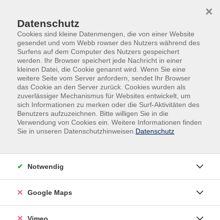
Skip to main content
Skip to page footer
×
Datenschutz
Cookies sind kleine Datenmengen, die von einer Website
gesendet und vom Webb rowser des Nutzers während des
Surfens auf dem Computer des Nutzers gespeichert
werden. Ihr Browser speichert jede Nachricht in einer
Programm
Fremdsprachen
corsi speciali
kleinen Datei, die Cookie genannt wird. Wenn Sie eine
weitere Seite vom Server anfordern, sendet Ihr Browser
Fremdsprachen für Genießer*innen -
das Cookie an den Server zurück. Cookies wurden als
Italien
zuverlässiger Mechanismus für Websites entwickelt, um
sich Informationen zu merken oder die Surf-Aktivitäten des
Wir nehmen Sie mit auf eine Reise quer durch Italien,
Benutzers aufzuzeichnen. Bitte willigen Sie in die
Verwendung von Cookies ein. Weitere Informationen finden
Frankreich und Großbritannien, und dann sogar noch
Sie in unseren Datenschutzhinweisen.
Datenschutz
weiter bis nach China und Lateinamerika! Dabei
bringen wir das Kulinarische und die Sprache unter
einen Hut.
Notwendig
In lockerer Atmosphäre bereiten Sie an diesen
besonderen Kochabenden landestypische Gerichte zu
Google Maps
und lernen dabei gleichzeitig die jeweilige Sprache
besser kennen. „Learning by doing“ lautet unsere
Vimeo