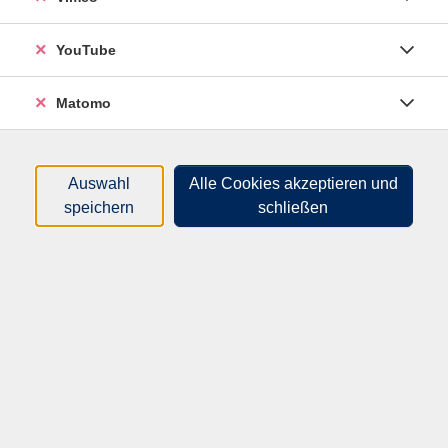
Lehrwerk: Let's Enjoy English A1.2,
ab Lektion 2
YouTube
Matomo
108,00
€
Gebühr:
Auswahl
Alle Cookies akzeptieren und
speichern
schließen
In den Warenkorb
Kursnummer:
P406115HO
Start:
Ende:
Mo. 26.10.2026
Mo. 25.01.2027
11:15 Uhr
12:45 Uhr
12 Termine
|
24 Unterrichtseinheiten