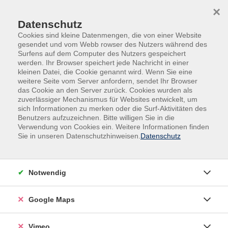
Skip to main content
Skip to page footer
×
Datenschutz
Cookies sind kleine Datenmengen, die von einer Website
gesendet und vom Webb rowser des Nutzers während des
Surfens auf dem Computer des Nutzers gespeichert
werden. Ihr Browser speichert jede Nachricht in einer
Programm
Fremdsprachen
Englisch
kleinen Datei, die Cookie genannt wird. Wenn Sie eine
weitere Seite vom Server anfordern, sendet Ihr Browser
Englisch-Grundstufe 6 / A1
das Cookie an den Server zurück. Cookies wurden als
zuverlässiger Mechanismus für Websites entwickelt, um
Sie haben bereits Grundkenntnisse in Englisch und
sich Informationen zu merken oder die Surf-Aktivitäten des
möchten wieder einsteigen? Dann ist dieser Kurs
Benutzers aufzuzeichnen. Bitte willigen Sie in die
genau das Richtige für Sie! Das Gelernte wird weiter
Verwendung von Cookies ein. Weitere Informationen finden
Sie in unseren Datenschutzhinweisen.
Datenschutz
ausgebaut. Ihre Hör-, Lese- und Sprechkompetenz zu
vielen Alltagsthemen wird trainiert, Ihr Wortschatz-
und Grammatikwissen erweitert. Neue Teilnehmende
Notwendig
sind herzlich willkommen!
Google Maps
Material
Vimeo