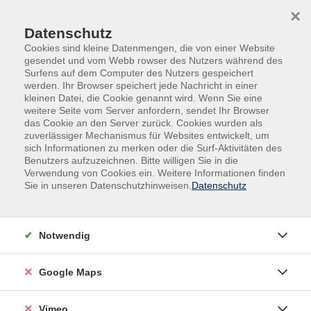
Skip to main content
Skip to page footer
×
Datenschutz
Cookies sind kleine Datenmengen, die von einer Website
gesendet und vom Webb rowser des Nutzers während des
Surfens auf dem Computer des Nutzers gespeichert
werden. Ihr Browser speichert jede Nachricht in einer
Programm
Fremdsprachen
Italienisch
kleinen Datei, die Cookie genannt wird. Wenn Sie eine
weitere Seite vom Server anfordern, sendet Ihr Browser
Italienisch-Mittelstufe / A2
das Cookie an den Server zurück. Cookies wurden als
zuverlässiger Mechanismus für Websites entwickelt, um
Nicht nur die Sprache verstehen, sondern sich in Italien
sich Informationen zu merken oder die Surf-Aktivitäten des
bewegen, Dialoge mit Menschen führen, Auskünfte
Benutzers aufzuzeichnen. Bitte willigen Sie in die
einholen, über Pläne und Absichten sprechen - all das
Verwendung von Cookies ein. Weitere Informationen finden
Sie in unseren Datenschutzhinweisen.
Datenschutz
lernen Sie in unseren Mittelstufen-Kursen!
Die vielfältigen Themen dieses Kurses sollen Ihren
Sprachschatz wie Ihre landeskundlichen Kenntnisse
Notwendig
erweitern und Ihnen nach Abschluss der Niveaustufe A1
einfach mehr Sicherheit vermitteln. Auch werden Ihre
Google Maps
grammatischen Grundkenntnisse weiter ausgebaut
und vertieft.
Vimeo