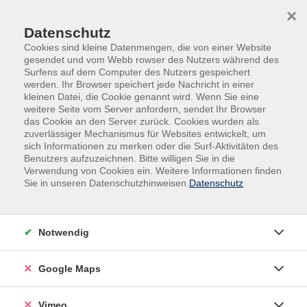
Skip to main content
Skip to page footer
×
Datenschutz
Cookies sind kleine Datenmengen, die von einer Website
gesendet und vom Webb rowser des Nutzers während des
Surfens auf dem Computer des Nutzers gespeichert
werden. Ihr Browser speichert jede Nachricht in einer
Programm
Fremdsprachen
Neugriechisch
kleinen Datei, die Cookie genannt wird. Wenn Sie eine
weitere Seite vom Server anfordern, sendet Ihr Browser
Neugriechisch-Aufbaustufe / B1
das Cookie an den Server zurück. Cookies wurden als
zuverlässiger Mechanismus für Websites entwickelt, um
Es handelt sich um einen interaktiven Unterricht, bei
sich Informationen zu merken oder die Surf-Aktivitäten des
dem die Lernenden aktiv in den Lernprozess
Benutzers aufzuzeichnen. Bitte willigen Sie in die
eingebunden werden. Ein reger Austausch sowie ein
Verwendung von Cookies ein. Weitere Informationen finden
Sie in unseren Datenschutzhinweisen.
Datenschutz
direkter Dialog zwischen allen Beteiligten fördern das
Trainieren der Sprachfähigkeiten und stärken die
Sicherheit im mündlichen Ausdruck. Gleichzeitig wird
Notwendig
der Wortschatz erweitert und die Grammatik
kontinuierlich wiederholt.
Google Maps
Vimeo