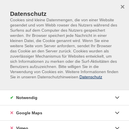
Skip to main content
Skip to page footer
×
Datenschutz
Cookies sind kleine Datenmengen, die von einer Website
gesendet und vom Webb rowser des Nutzers während des
Surfens auf dem Computer des Nutzers gespeichert
werden. Ihr Browser speichert jede Nachricht in einer
Programm
Fremdsprachen
Neugriechisch
kleinen Datei, die Cookie genannt wird. Wenn Sie eine
weitere Seite vom Server anfordern, sendet Ihr Browser
Neugriechisch-Mittelstufe / A2
das Cookie an den Server zurück. Cookies wurden als
zuverlässiger Mechanismus für Websites entwickelt, um
Wir setzen den Kurs mit dem Lehrbuch „Pame A2“ fort
sich Informationen zu merken oder die Surf-Aktivitäten des
und vertiefen dessen Inhalte. Dieser Sprachkurs richtet
Benutzers aufzuzeichnen. Bitte willigen Sie in die
sich an Teilnehmende mit soliden Grundkenntnissen
Verwendung von Cookies ein. Weitere Informationen finden
Sie in unseren Datenschutzhinweisen.
Datenschutz
der griechischen Sprache. Wenn Sie Ihre Kenntnisse
weiter ausbauen möchten, bietet Ihnen der Kurs die
Möglichkeit, Ihren Wortschatz zu erweitern und Ihre
Notwendig
Grammatikkenntnisse zu festigen. Gemeinsam
trainieren wir intensiv das freie Sprechen.
Google Maps
Vimeo