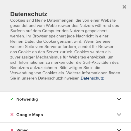
Skip to main content
Skip to page footer
×
Datenschutz
Cookies sind kleine Datenmengen, die von einer Website
gesendet und vom Webb rowser des Nutzers während des
Surfens auf dem Computer des Nutzers gespeichert
werden. Ihr Browser speichert jede Nachricht in einer
Programm
Fremdsprachen
Spanisch
kleinen Datei, die Cookie genannt wird. Wenn Sie eine
weitere Seite vom Server anfordern, sendet Ihr Browser
Spanisch-Mittelstufe / A2
das Cookie an den Server zurück. Cookies wurden als
zuverlässiger Mechanismus für Websites entwickelt, um
sich Informationen zu merken oder die Surf-Aktivitäten des
Benutzers aufzuzeichnen. Bitte willigen Sie in die
Sich vorstellen, nach dem Weg fragen, über Mode
Verwendung von Cookies ein. Weitere Informationen finden
plaudern oder von Ihrer Familie erzählen - und zwar auf
Sie in unseren Datenschutzhinweisen.
Datenschutz
Spanisch: Für Sie kein Problem! Schließlich haben Sie
die Niveaustufe A1 bereits erreicht und können sich in
elementaren Situationen des Alltags auf Spanisch
Notwendig
verständigen. Wenn Sie jetzt den Wunsch haben, Ihr
Wissen und Ihre Freundschaft zur spanischen Sprache
Google Maps
weiter zu pflegen, dann steigen Sie ein in unsere
Mittelstufen-Kurse. Hier können Sie Ihren Wortschatz
Vimeo