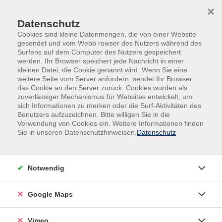
Skip to main content
Skip to page footer
×
Datenschutz
Cookies sind kleine Datenmengen, die von einer Website
gesendet und vom Webb rowser des Nutzers während des
Surfens auf dem Computer des Nutzers gespeichert
werden. Ihr Browser speichert jede Nachricht in einer
Programm
kleinen Datei, die Cookie genannt wird. Wenn Sie eine
Gesellschaft - Pädagogik - Kommunikation -
weitere Seite vom Server anfordern, sendet Ihr Browser
das Cookie an den Server zurück. Cookies wurden als
Umwelt
zuverlässiger Mechanismus für Websites entwickelt, um
Eltern und Erziehung
sich Informationen zu merken oder die Surf-Aktivitäten des
Benutzers aufzuzeichnen. Bitte willigen Sie in die
Das hochsensible Kind
Verwendung von Cookies ein. Weitere Informationen finden
Tageskurs für Eltern und pädagogische
Sie in unseren Datenschutzhinweisen.
Datenschutz
Fachkräfte
15-20% aller Menschen kommen mit einem etwas
Notwendig
anderen Nervenkostüm auf die Welt. Sie nehmen in
einer normalen Situation mehr Reize auf und sind oft
Google Maps
schneller erschöpft. Besonders Kinder haben in den
ersten Jahren große Schwierigkeiten, mit ihrer
emotionalen Situation fertig zu werden. Sie haben
Vimeo