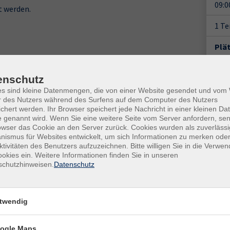
09:0
t werden.
1 T
Plä
Doz
enschutz
Mar
es sind kleine Datenmengen, die von einer Website gesendet und vo
r des Nutzers während des Surfens auf dem Computer des Nutzers
Gesc
chert werden. Ihr Browser speichert jede Nachricht in einer kleinen Dat
 genannt wird. Wenn Sie eine weitere Seite vom Server anfordern, se
owser das Cookie an den Server zurück. Cookies wurden als zuverlässi
Ver
ismus für Websites entwickelt, um sich Informationen zu merken oder
Ham
ktivitäten des Benutzers aufzuzeichnen. Bitte willigen Sie in die Verwe
Sem
okies ein. Weitere Informationen finden Sie in unseren
schutzhinweisen.
Datenschutz
Ohse
317
Kon
twendig
Frag
Mai
ogle Maps