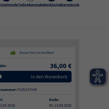
rogramm
rsleitende
vhs Hameln-Pyrmont
Teilnehmende
Merkliste
Warenkorb
Kontakt
Submenu for "vhs Hameln-Py
36,00
€
ühr:
In den Warenkorb
snummer:
P105337HM
t:
Ende:
23.09.2026
Mi. 23.09.2026