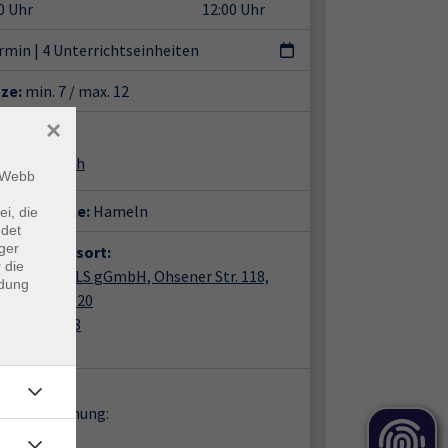
0 Uhr
12:00 Uhr
ermin
|
4 Unterrichtseinheiten
tze:
min. 7 / max. 12
×
ent*in:
ianne Hinsch
m Webb
häftsstelle:
Hameln
ei, die
ndet
ger
anstaltungsort:
 die
eln, AmPULS gGmbH, Ohsener Str. 118,
ndung
inarraum S 20
ner Str. 118
89 Hameln
takt:
en zur Buchung:
ke Ahrens