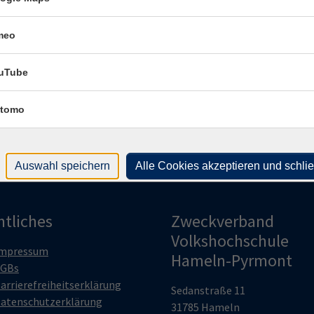
meo
Fach
Ral
uTube
tomo
Auswahl speichern
Alle Cookies akzeptieren und schli
htliches
Zweckverband
Volkshochschule
mpressum
Hameln-Pyrmont
GBs
arrierefreiheitserklärung
Sedanstraße 11
atenschutzerklärung
31785 Hameln