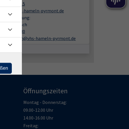
05151 9482 15
ahrens@vhs-hameln-pyrmont.de
liche Beratung:
f Rothenbusch
05151 9482 30
rothenbusch@vhs-hameln-pyrmont.de
eßen
Öffnungszeiten
Montag - Donnerstag:
09.00-12.00 Uhr
14.00-16.00 Uhr
Freitag: