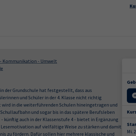
Startseite
Aktuelles
Kursp
Ku
k - Kommunikation - Umwelt
de
Geb
n der Grundschule hat festgestellt, dass aus
rinnen und Schüler in der 4. Klasse nicht richtig
 wird in die weiterführenden Schulen hineingetragen und
Kur
 Schullaufbahn und sogar bis in das spätere Berufsleben
 künftig auch in der Klassenstufe 4 - bietet in Ergänzung
Star
Lesemotivation auf vielfältige Weise zu stärken und damit
Mi. 
nis zu fördern. Dafür sollen hier mehrere klassische und