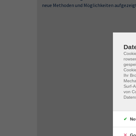
neue Methoden und Möglichkeiten aufgezeig
Dat
Cooki
rowse
gespei
Cookie
Ihr Br
Mechan
Surf-A
von Co
Daten
No
Go