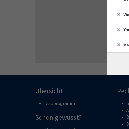
Vi
Yo
Ma
Übersicht
Rec
Kursprogramm
I
A
Schon gewusst?
B
D