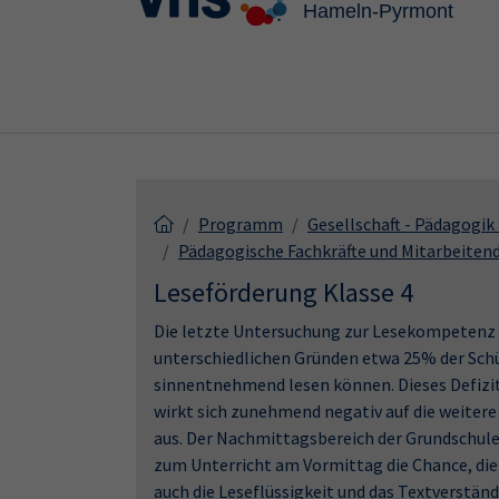
Skip to main content
Skip to page footer
Programm
Gesellschaft - Pädagogi
Pädagogische Fachkräfte und Mitarbeiten
Leseförderung Klasse 4
Die letzte Untersuchung zur Lesekompetenz i
unterschiedlichen Gründen etwa 25% der Schüle
sinnentnehmend lesen können. Dieses Defizit
wirkt sich zunehmend negativ auf die weitere
aus. Der Nachmittagsbereich der Grundschule -
zum Unterricht am Vormittag die Chance, die 
auch die Leseflüssigkeit und das Textverständ