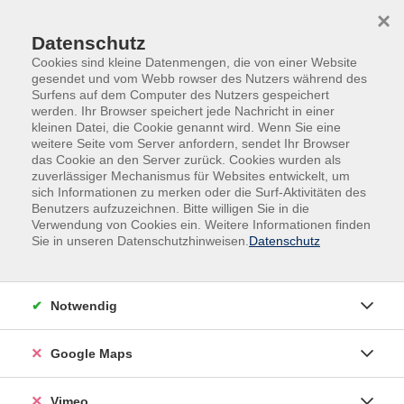
Skip to main content
Skip to page footer
×
Datenschutz
Cookies sind kleine Datenmengen, die von einer Website
gesendet und vom Webb rowser des Nutzers während des
Surfens auf dem Computer des Nutzers gespeichert
werden. Ihr Browser speichert jede Nachricht in einer
Programm
kleinen Datei, die Cookie genannt wird. Wenn Sie eine
Gesellschaft - Pädagogik - Kommunikation -
weitere Seite vom Server anfordern, sendet Ihr Browser
das Cookie an den Server zurück. Cookies wurden als
Umwelt
zuverlässiger Mechanismus für Websites entwickelt, um
Pädagogische Fachkräfte und Mitarbeitende
sich Informationen zu merken oder die Surf-Aktivitäten des
Benutzers aufzuzeichnen. Bitte willigen Sie in die
Mut macht stark!
Verwendung von Cookies ein. Weitere Informationen finden
Von guten und schlechten Geheimnissen!
Sie in unseren Datenschutzhinweisen.
Datenschutz
Wie schütze ich Kinder nachhaltig vor sexuellen
Übergriffen? Aufgeklärte, starke Kinder kommen
Notwendig
seltener in die Gefahr Opfer zu werden. Um dieses Ziel
zu erreichen, brauchen sie die Unterstützung von
Google Maps
Eltern und pädagogischen Fachkräften. Die Mehrzahl
der Täter*innen kommt aus dem sozialen Umfeld des
Kindes. Sie suchen sich mit viel Geduld und Ausdauer
Vimeo