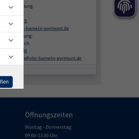
en zur Buchung:
ke Ahrens
05151 9482 15
ahrens@vhs-hameln-pyrmont.de
liche Beratung:
f Rothenbusch
05151 9482 30
rothenbusch@vhs-hameln-pyrmont.de
eßen
Öffnungszeiten
Montag - Donnerstag:
09.00-12.00 Uhr