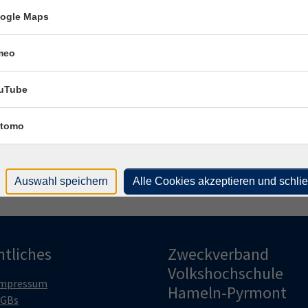
Frag
ogle Maps
Mai
meo
Fach
uTube
Ral
tomo
Auswahl speichern
Alle Cookies akzeptieren und schli
htliches
Zweckverband
Volkshochschule
mpressum
Hameln-Pyrmont
GBs