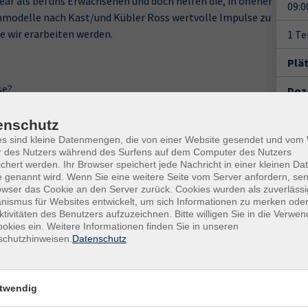
ar als bei uns Erwachsenen und doch helfen die, in offener
09:0
modelle nach Kast/und Kübler Ross wertvolle Impulse zu
e wir erarbeiten werden.
1 T
Plä
se?
Doz
tischer Trauer auf?
enschutz
es sind kleine Datenmengen, die von einer Website gesendet und vo
r des Nutzers während des Surfens auf dem Computer des Nutzers
chert werden. Ihr Browser speichert jede Nachricht in einer kleinen Dat
Erfahrungen aller Teilnehmenden lässt dieses Thema
 genannt wird. Wenn Sie eine weitere Seite vom Server anfordern, se
Gesc
owser das Cookie an den Server zurück. Cookies wurden als zuverlässi
ismus für Websites entwickelt, um sich Informationen zu merken oder
Ver
ktivitäten des Benutzers aufzuzeichnen. Bitte willigen Sie in die Verwe
Hame
okies ein. Weitere Informationen finden Sie in unseren
schutzhinweisen.
Datenschutz
Seda
317
Rau
twendig
Kon