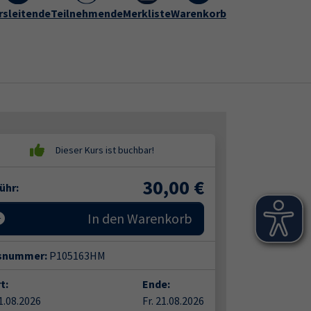
rogramm
rsleitende
vhs Hameln-Pyrmont
Teilnehmende
Merkliste
Warenkorb
Kontakt
Submenu for "vhs Hameln-Py
30,00
€
ühr:
In den Warenkorb
snummer:
P105163HM
t:
Ende:
21.08.2026
Fr. 21.08.2026