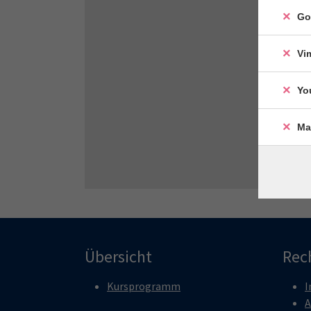
Go
Vi
Yo
Ma
Übersicht
Rec
Kursprogramm
I
A