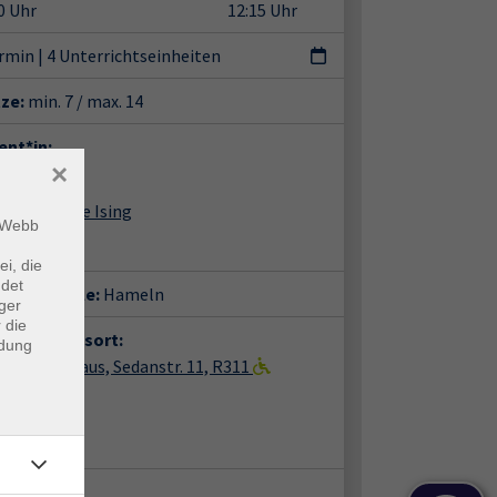
0 Uhr
12:15 Uhr
ermin
|
4 Unterrichtseinheiten
tze:
min. 7 / max. 14
ent*in:
×
Ulrike Ising
m Webb
ei, die
ndet
häftsstelle:
Hameln
ger
 die
anstaltungsort:
ndung
ln, vhs-Haus, Sedanstr. 11, R311
nstr. 11
85 Hameln
m 311
takt: