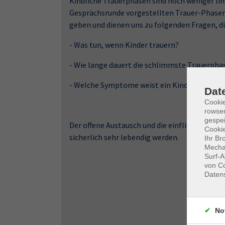
Kindliche Trauerphasen sind noch weniger line
Gesprächsrunde vorgestellten Trauer-Phasen
geben und dienen uns zu folgenden Fragen, di
- Was tun, wenn Kinder trauern?
- Wie lange dauert die schlimmste Trauerpha
- Welche Symptome weist ein Kind mit trauma
Dat
Cooki
rowse
gespei
Der offene Austausch und die einfließenden 
Cookie
sicherlich sehr lebendig werden.
Ihr Br
Mechan
Surf-A
von Co
Daten
No