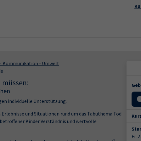
Startseite
Aktuelles
Kursp
Ku
k - Kommunikation - Umwelt
de
 müssen:
Geb
chen
gen individuelle Unterstützung.
um Erlebnisse und Situationen rund um das Tabuthema Tod
Kur
 betroffener Kinder Verständnis und wertvolle
Star
Fr. 