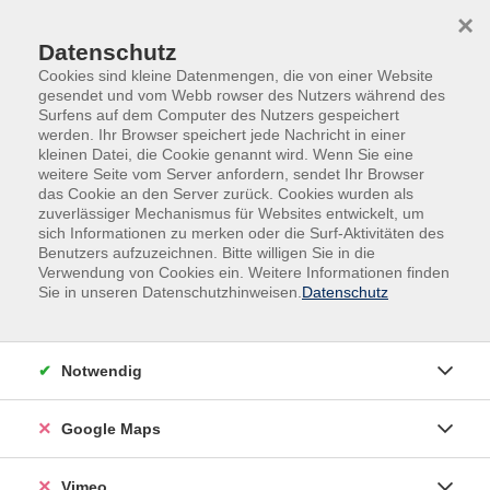
Skip to main content
Skip to page footer
×
Datenschutz
Cookies sind kleine Datenmengen, die von einer Website
gesendet und vom Webb rowser des Nutzers während des
Surfens auf dem Computer des Nutzers gespeichert
werden. Ihr Browser speichert jede Nachricht in einer
Programm
kleinen Datei, die Cookie genannt wird. Wenn Sie eine
Gesellschaft - Pädagogik - Kommunikation -
weitere Seite vom Server anfordern, sendet Ihr Browser
das Cookie an den Server zurück. Cookies wurden als
Umwelt
zuverlässiger Mechanismus für Websites entwickelt, um
Umwelt und Gesellschaft
sich Informationen zu merken oder die Surf-Aktivitäten des
Benutzers aufzuzeichnen. Bitte willigen Sie in die
Sind Avatare die besseren
Verwendung von Cookies ein. Weitere Informationen finden
Minister*innen? Oder: Wieviel KI verträgt
Sie in unseren Datenschutzhinweisen.
Datenschutz
die Politik?
Kennen Sie Diella? Albanien hat im September 2025
Notwendig
mit „Diella“ die weltweit erste KI als „Staatsministerin
für Künstliche Intelligenz“ berufen. Wir lernen:
Google Maps
Künstliche Intelligenz verändert die Politik –
besonders in Wahlzeiten: Von Chatbots, die
Wähler*innen beraten, bis zu Algorithmen, die
Vimeo