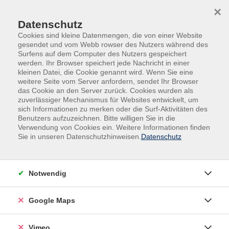
Skip to main content
Skip to page footer
×
Datenschutz
Cookies sind kleine Datenmengen, die von einer Website
gesendet und vom Webb rowser des Nutzers während des
Surfens auf dem Computer des Nutzers gespeichert
werden. Ihr Browser speichert jede Nachricht in einer
Programm
Gesundheit
Bewegung
kleinen Datei, die Cookie genannt wird. Wenn Sie eine
weitere Seite vom Server anfordern, sendet Ihr Browser
ARABICS® – Tanz und Fitness kombiniert
das Cookie an den Server zurück. Cookies wurden als
Schnupperkurs
zuverlässiger Mechanismus für Websites entwickelt, um
sich Informationen zu merken oder die Surf-Aktivitäten des
ARABICS® ist ein 60-minütiges Tanz-Fitness-
Benutzers aufzuzeichnen. Bitte willigen Sie in die
Programm, das orientalische Bewegungen mit
Verwendung von Cookies ein. Weitere Informationen finden
Sie in unseren Datenschutzhinweisen.
Datenschutz
modernen Fitnesselementen verbindet. Es eignet sich
für alle Altersgruppen und Fitnesslevel –
Vorkenntnisse sind nicht erforderlich.
Notwendig
Google Maps
Was erwartet Sie im Kurs?
Kombination aus Bauchtanz und funktionellen
Vimeo