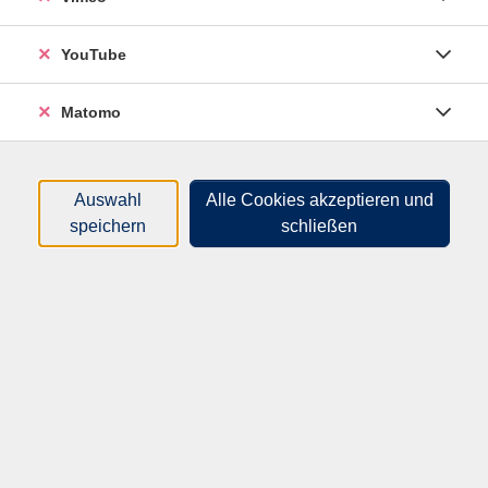
Übungen
Training zu orientalischer und internationaler
YouTube
Musik
Bewegungen, die sowohl geschmeidig als auch
Matomo
kraftvoll sind
Auswahl
Alle Cookies akzeptieren und
Mitmachen lohnt sich:
speichern
schließen
Kräftigung der Muskulatur
Verbesserung von Beweglichkeit und
Koordination
Kalorienverbrennung durch rhythmische
Bewegung
Förderung von Körperbewusstsein und
Selbstvertrauen