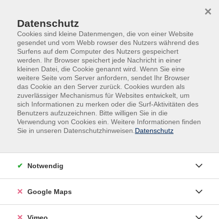
Skip to main content
Skip to page footer
×
Datenschutz
Cookies sind kleine Datenmengen, die von einer Website
gesendet und vom Webb rowser des Nutzers während des
Surfens auf dem Computer des Nutzers gespeichert
werden. Ihr Browser speichert jede Nachricht in einer
Programm
Gesundheit
Bewegung
kleinen Datei, die Cookie genannt wird. Wenn Sie eine
weitere Seite vom Server anfordern, sendet Ihr Browser
Fit und beweglich - Individuelle
das Cookie an den Server zurück. Cookies wurden als
Gymnastik
zuverlässiger Mechanismus für Websites entwickelt, um
sich Informationen zu merken oder die Surf-Aktivitäten des
Fit bleiben!
Benutzers aufzuzeichnen. Bitte willigen Sie in die
Verwendung von Cookies ein. Weitere Informationen finden
Muskelkräftigung, Entspannung und richtige Atmung
Sie in unseren Datenschutzhinweisen.
Datenschutz
steigern das Wohlbefinden und die Vitalität!
Gymnastik in der Gruppe schafft einen Ausgleich zu den
Belastungen des täglichen Lebens. Lernen Sie, sich
Notwendig
gelenkschonend und rückengerecht im Alltag zu
verhalten. Es wird mit einem "Physio-Stretchband"
Google Maps
und einem Therapieball gearbeitet.
Vimeo