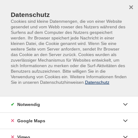
Skip to main content
Skip to page footer
×
Datenschutz
Cookies sind kleine Datenmengen, die von einer Website
gesendet und vom Webb rowser des Nutzers während des
Surfens auf dem Computer des Nutzers gespeichert
werden. Ihr Browser speichert jede Nachricht in einer
Programm
Gesundheit
Entspannung
kleinen Datei, die Cookie genannt wird. Wenn Sie eine
weitere Seite vom Server anfordern, sendet Ihr Browser
Feldenkrais
das Cookie an den Server zurück. Cookies wurden als
zuverlässiger Mechanismus für Websites entwickelt, um
„Wenn ich weiß, was ich tue, kann ich tun, was ich will.“
sich Informationen zu merken oder die Surf-Aktivitäten des
Moshé Feldenkrais
Benutzers aufzuzeichnen. Bitte willigen Sie in die
Mit der Feldenkrais-Methode, dem bewussten
Verwendung von Cookies ein. Weitere Informationen finden
Sie in unseren Datenschutzhinweisen.
Datenschutz
Wahrnehmen des eigenen Körpers, erkennen wir
unsere Bewegungsmuster, können sie optimieren und
wenn nötig Alternativen finden.
Notwendig
Das Ziel: Selbstheilungskräfte wecken; Schmerz,
Verspannungen und Stress abbauen; Haltung
Google Maps
verbessern; beweglicher werden; mehr Leichtigkeit im
Alltag erleben!
Vimeo