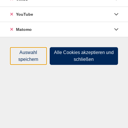
Bitte mitbringen: Matte, Decke, evtl.Rolle (unter die
Knie), festes, flaches Kissen (Kopf), dicke Socken,
YouTube
bequeme Kleidung im „Zwiebellook“, Getränk
Matomo
Material
Folgekurs
Auswahl
Alle Cookies akzeptieren und
speichern
schließen
36,00
€
Gebühr:
In den Warenkorb
Kursnummer:
P301192HM
Start:
Ende: