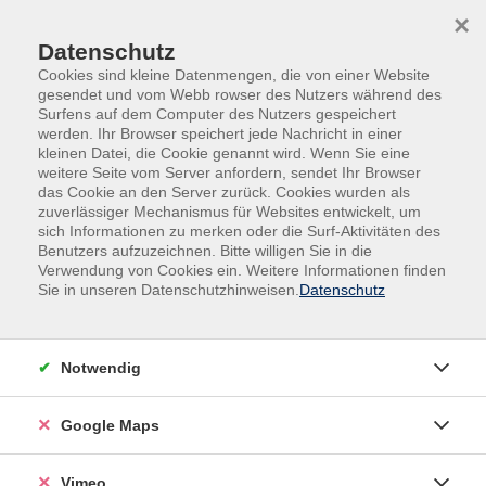
Skip to main content
Skip to page footer
×
Datenschutz
Cookies sind kleine Datenmengen, die von einer Website
gesendet und vom Webb rowser des Nutzers während des
Surfens auf dem Computer des Nutzers gespeichert
werden. Ihr Browser speichert jede Nachricht in einer
Programm
Gesundheit
kleinen Datei, die Cookie genannt wird. Wenn Sie eine
Gesünder leben und Psychologie
weitere Seite vom Server anfordern, sendet Ihr Browser
das Cookie an den Server zurück. Cookies wurden als
Darmgesundheit und ätherische Öle
zuverlässiger Mechanismus für Websites entwickelt, um
sich Informationen zu merken oder die Surf-Aktivitäten des
I
n diesem Kurs beschäftigen wir uns mit dem Thema
Benutzers aufzuzeichnen. Bitte willigen Sie in die
Darmgesundheit und wie wir sie mit ätherischen Ölen
Verwendung von Cookies ein. Weitere Informationen finden
Sie in unseren Datenschutzhinweisen.
Datenschutz
und natürlichen Mitteln unterstützen können. Zum
theoretischen Teil kommt noch ein praktischer, indem
Duftstifte, Roll on, 2 Tees zur Darmgesundheit oder
Notwendig
auch ein Detoxbad hergestellt werden können. Bitte
geeignete Behältnisse zum Abfüllen mitbringen.
Google Maps
Vimeo