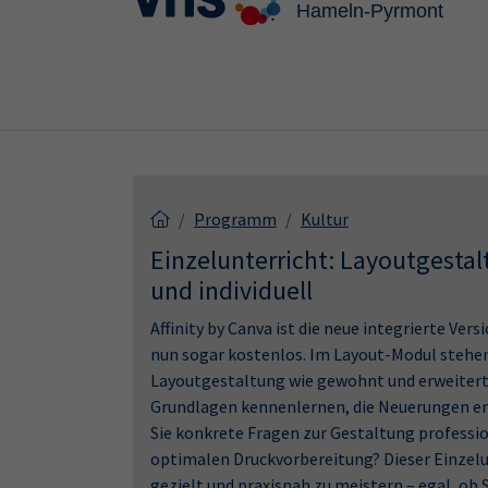
Skip to main content
Skip to page footer
Programm
Kultur
Einzelunterricht: Layoutgestal
und individuell
Affinity by Canva ist die neue integrierte Ver
nun sogar kostenlos. Im Layout-Modul stehen
Layoutgestaltung wie gewohnt und erweitert
Grundlagen kennenlernen, die Neuerungen ent
Sie konkrete Fragen zur Gestaltung professio
optimalen Druckvorbereitung? Dieser Einzelun
gezielt und praxisnah zu meistern – egal, ob 