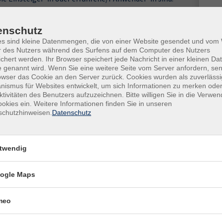
Ste
ren wir Ihre Ziele, Wünsche und die Themen, die für Sie
enschutz
urierten Aufbau von Magazinen und Broschüren, den
Gesc
 Farbmanagement oder interaktive PDFs geht – Sie
es sind kleine Datenmengen, die von einer Website gesendet und vo
r des Nutzers während des Surfens auf dem Computer des Nutzers
Ver
chert werden. Ihr Browser speichert jede Nachricht in einer kleinen Dat
Zo
 genannt wird. Wenn Sie eine weitere Seite vom Server anfordern, se
ren Projekten oder Übungsdateien. Schritt für Schritt zeige
owser das Cookie an den Server zurück. Cookies wurden als zuverlässi
m professionelle Layouts zu erstellen. Sie erhalten
Kon
ismus für Websites entwickelt, um sich Informationen zu merken oder
ktivitäten des Benutzers aufzuzeichnen. Bitte willigen Sie in die Verwe
rt anwenden können.
Frag
okies ein. Weitere Informationen finden Sie in unseren
And
schutzhinweisen.
Datenschutz
onisches Vorgespräch
Fach
twendig
Tho
ogle Maps
meo