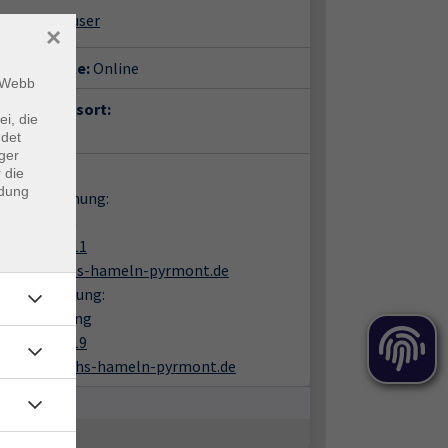
fan Oberhauser
×
häftsstelle:
Online
m Webb
anstaltungsort:
ei, die
om
ndet
ger
takt:
 die
ndung
en zur Buchung:
rea Wiaczka
05151 9482 11
wiaczka@vhs-hameln-pyrmont.de
liche Beratung:
mas Amelung
05151 9482 19
amelung@vhs-hameln-pyrmont.de