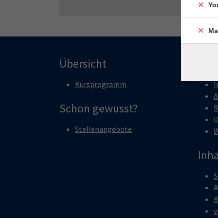
Yo
Ma
Übersicht
Rec
Kursprogramm
I
A
Schon gewusst?
B
D
Stellenangebote
W
Inha
S
A
K
v