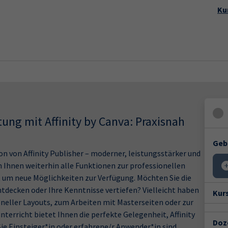
Startseite
Aktuelles
Kursp
Ku
tung mit Affinity by Canva: Praxisnah
Geb
sion von Affinity Publisher – moderner, leistungsstärker und
 Ihnen weiterhin alle Funktionen zur professionellen
 um neue Möglichkeiten zur Verfügung. Möchten Sie die
decken oder Ihre Kenntnisse vertiefen? Vielleicht haben
Kur
neller Layouts, zum Arbeiten mit Masterseiten oder zur
terricht bietet Ihnen die perfekte Gelegenheit, Affinity
Doz
Sie Einsteiger*in oder erfahrene/r Anwender*in sind.