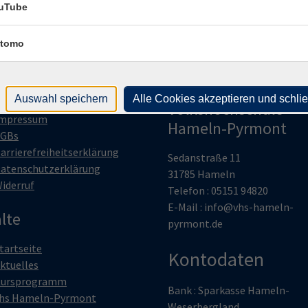
uTube
tomo
htliches
Zweckverband
Auswahl speichern
Alle Cookies akzeptieren und schli
Volkshochschule
mpressum
Hameln-Pyrmont
GBs
arrierefreiheitserklärung
Sedanstraße 11
atenschutzerklärung
31785 Hameln
iderruf
Telefon : 05151 94820
E-Mail :
info@vhs-hameln-
lte
pyrmont.de
tartseite
Kontodaten
ktuelles
ursprogramm
Bank : Sparkasse Hameln-
hs Hameln-Pyrmont
Weserbergland