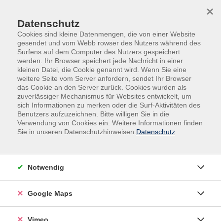
Skip to main content
Skip to page footer
×
Datenschutz
Cookies sind kleine Datenmengen, die von einer Website
gesendet und vom Webb rowser des Nutzers während des
Surfens auf dem Computer des Nutzers gespeichert
werden. Ihr Browser speichert jede Nachricht in einer
Programm
Kultur
kleinen Datei, die Cookie genannt wird. Wenn Sie eine
Fotografie & Bildbearbeitung
Fotoclubs
weitere Seite vom Server anfordern, sendet Ihr Browser
das Cookie an den Server zurück. Cookies wurden als
vhs-Fotoclub II
zuverlässiger Mechanismus für Websites entwickelt, um
sich Informationen zu merken oder die Surf-Aktivitäten des
Der Fotoclub trifft sich vier mal pro Semester und
Benutzers aufzuzeichnen. Bitte willigen Sie in die
beschäftigt sich mit dem kompletten Spektrum der
Verwendung von Cookies ein. Weitere Informationen finden
Sie in unseren Datenschutzhinweisen.
Datenschutz
Fotografie. Wir treffen uns in den Räumlichkeiten der
vhs und on Location. In der Stadt und dort, wo wir
interessante Fotoprojekte umsetzen können. Ein
Notwendig
wichtiger Baustein ist die Portrait- und
Peoplefotografie in Zusammenarbeit mit mehreren
Google Maps
Models. Professionelles Equipment wie
Studioblitzanlage, Dauerlicht und
Vimeo