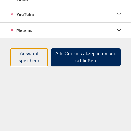
Sunbouncer werden von der Kursleitung gestellt. Die
Fotografie ist sehr vielseitig. Der Weg zu guten Bildern
YouTube
ist aufwendig und erfordert Geduld. Eine
kontinuierliche Arbeit im Club garantiert den Erfolg.
Matomo
Material
Auswahl
Alle Cookies akzeptieren und
Bitte mitbringen: DSLR oder Systemkamera,Zoom-
speichern
schließen
Objektiv und/oder Festbrennweiten. Brennweiten im
Bereich zwischen 24 und 100 @KB-Format sind am
geeignetsten. Gerne auch ein Stativ mitbringen.
75,96
€
Gebühr:
Die monatliche Gebühr beträgt 18,99 €. In der