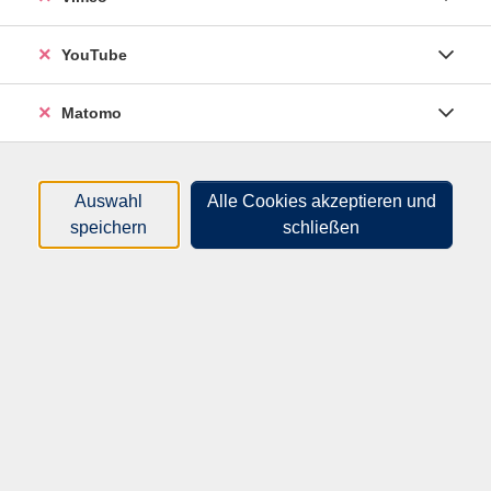
können.
YouTube
Matomo
Auswahl
Alle Cookies akzeptieren und
27,00
€
Gebühr:
speichern
schließen
In den Warenkorb
Kursnummer:
P211311HM
Start:
Ende:
Di. 20.10.2026
Di. 20.10.2026
18:00 Uhr
21:00 Uhr
1 Termin
|
4 Unterrichtseinheiten