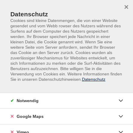
Skip to main content
Skip to page footer
×
Datenschutz
Cookies sind kleine Datenmengen, die von einer Website
gesendet und vom Webb rowser des Nutzers während des
Surfens auf dem Computer des Nutzers gespeichert
werden. Ihr Browser speichert jede Nachricht in einer
Programm
Kultur
kleinen Datei, die Cookie genannt wird. Wenn Sie eine
Fotografie & Bildbearbeitung
Grundlagen
weitere Seite vom Server anfordern, sendet Ihr Browser
das Cookie an den Server zurück. Cookies wurden als
Grundlagen der digitalen Fotografie
zuverlässiger Mechanismus für Websites entwickelt, um
sich Informationen zu merken oder die Surf-Aktivitäten des
Modul 1 - Die Kamera
Benutzers aufzuzeichnen. Bitte willigen Sie in die
Belichtungseinstellung, Iso, Arbeitsblende,
Verwendung von Cookies ein. Weitere Informationen finden
Sie in unseren Datenschutzhinweisen.
Datenschutz
Belichtungszeit was ist das alles und braucht man das?
Antworten auf diese Fragen gibt es in diesem Kurs.
Egal ob es sich um eine Spiegelreflex, System oder
Notwendig
Bridgekamera handelt. In diesem Modul geht es um das
Erlernen der Funktionsweise der Digitalkamera. Ziel ist
Google Maps
es am Ende des Kurses die wichtigsten Knöpfe und
Einstellmöglichkeiten deiner Kamera zu kennen und
im manuellen Belichtungsmodus fotografieren zu
Vimeo