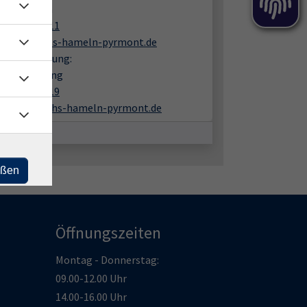
rea Wiaczka
05151 9482 11
wiaczka@vhs-hameln-pyrmont.de
liche Beratung:
mas Amelung
05151 9482 19
amelung@vhs-hameln-pyrmont.de
eßen
Öffnungszeiten
Montag - Donnerstag:
09.00-12.00 Uhr
14.00-16.00 Uhr