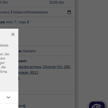
0 Uhr
21:00 Uhr
ermin
|
4 Unterrichtseinheiten
tze:
min. 7 / max. 8
ent*in:
×
er Teschner
m Webb
häftsstelle:
Hameln
ei, die
ndet
anstaltungsort:
ger
ln, vhs Bildungscampus, Ohsener Str. 108,
 die
ndung
petenzschmiede, R011
ner Str. 108
89 Hameln
m 011
takt:
en zur Buchung: