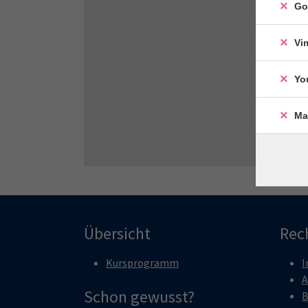
Go
Vi
Yo
Ma
Übersicht
Rec
Kursprogramm
I
A
Schon gewusst?
B