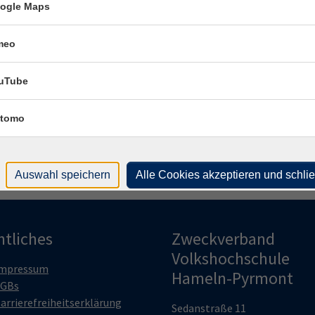
ogle Maps
And
meo
Fach
Tho
uTube
tomo
Auswahl speichern
Alle Cookies akzeptieren und schli
htliches
Zweckverband
Volkshochschule
mpressum
Hameln-Pyrmont
GBs
arrierefreiheitserklärung
Sedanstraße 11