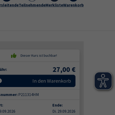
rogramm
rsleitende
vhs Hameln-Pyrmont
Teilnehmende
Merkliste
Warenkorb
Kontakt
Submenu for "vhs Hameln-Py
27,00
€
ühr:
In den Warenkorb
snummer:
P211314HM
t:
Ende:
29.09.2026
Di. 29.09.2026