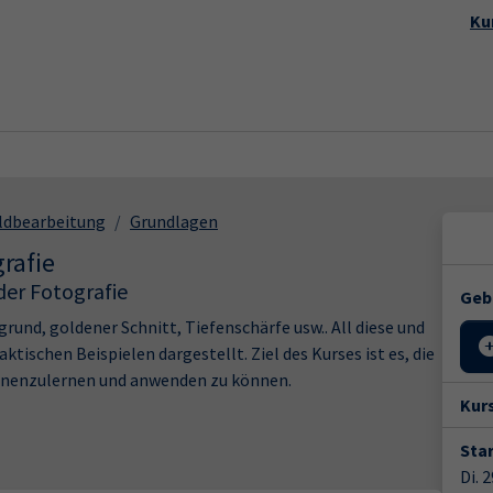
Startseite
Aktuelles
Kursp
Ku
ildbearbeitung
Grundlagen
rafie
der Fotografie
Geb
rund, goldener Schnitt, Tiefenschärfe usw.. All diese und
ktischen Beispielen dargestellt. Ziel des Kurses ist es, die
nnenzulernen und anwenden zu können.
Kur
Star
Di. 