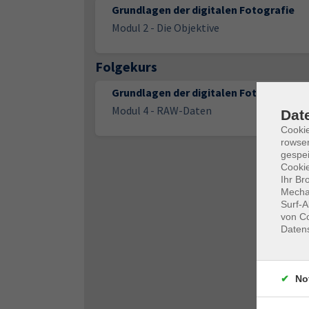
Grundlagen der digitalen Fotografie
Modul 2 - Die Objektive
Folgekurs
Grundlagen der digitalen Fotografie
Modul 4 - RAW-Daten
Dat
Cooki
rowse
gespei
Cookie
Ihr Br
Mechan
Surf-A
von Co
Daten
No