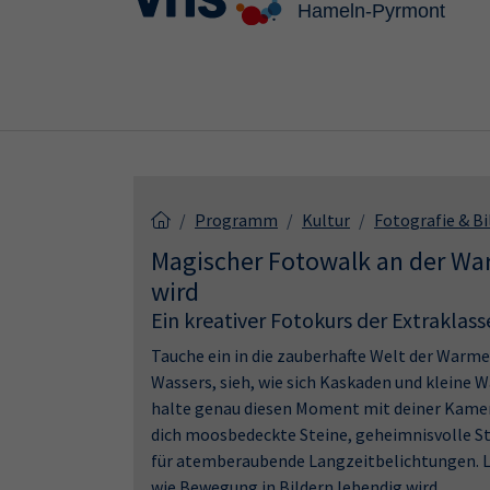
Skip to main content
Skip to page footer
Programm
Kultur
Fotografie & B
Magischer Fotowalk an der W
wird
Ein kreativer Fotokurs der Extraklass
Tauche ein in die zauberhafte Welt der Warm
Wassers, sieh, wie sich Kaskaden und kleine 
halte genau diesen Moment mit deiner Kamera
dich moosbedeckte Steine, geheimnisvolle St
für atemberaubende Langzeitbelichtungen. Las
wie Bewegung in Bildern lebendig wird.