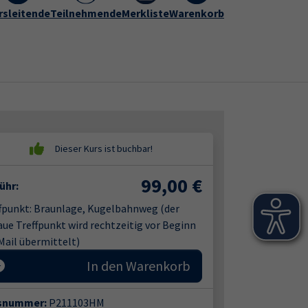
rogramm
rsleitende
vhs Hameln-Pyrmont
Teilnehmende
Merkliste
Warenkorb
Kontakt
Submenu for "vhs Hameln-Py
99,00
€
ühr:
fpunkt: Braunlage, Kugelbahnweg (der
ue Treffpunkt wird rechtzeitig vor Beginn
Mail übermittelt)
In den Warenkorb
snummer:
P211103HM