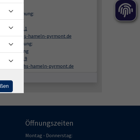
takt:
en zur Buchung:
rea Wiaczka
05151 9482 11
wiaczka@vhs-hameln-pyrmont.de
liche Beratung:
mas Amelung
05151 9482 19
amelung@vhs-hameln-pyrmont.de
eßen
Öffnungszeiten
Montag - Donnerstag: