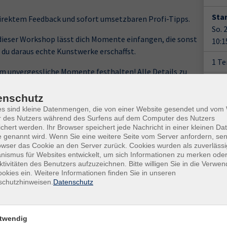
Star
 direktem Feedback und sofort umsetzbaren Profi-Tipps.
So. 
 dieser Workshop lässt dich Momente einfangen, die sonst
10:1
 du daraus echte Kunstwerke erschaffst.
1 T
m unvergessliche Momente festhalten! Alle Details zu
Plä
 vor Kursbeginn per E-Mail.
enschutz
Doz
es sind kleine Datenmengen, die von einer Website gesendet und vo
r des Nutzers während des Surfens auf dem Computer des Nutzers
nnen begrenzt!
chert werden. Ihr Browser speichert jede Nachricht in einer kleinen Dat
 genannt wird. Wenn Sie eine weitere Seite vom Server anfordern, se
owser das Cookie an den Server zurück. Cookies wurden als zuverlässi
ismus für Websites entwickelt, um sich Informationen zu merken oder
ktivitäten des Benutzers aufzuzeichnen. Bitte willigen Sie in die Verwe
Gesc
okies ein. Weitere Informationen finden Sie in unseren
schutzhinweisen.
Datenschutz
Ver
tiv, Fernauslöser, ND-Filter, Polfilter; Objektive in den
Harz
387
twendig