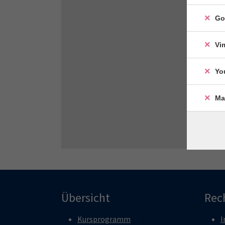
Go
Vi
Yo
Ma
Übersicht
Rec
Kursprogramm
I