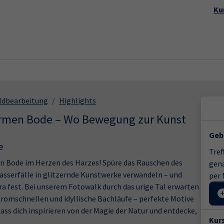
Startseite
Aktuelles
Kursp
Ku
ildbearbeitung
Highlights
armen Bode – Wo Bewegung zur Kunst
Geb
e
Tref
en Bode im Herzen des Harzes! Spüre das Rauschen des
gena
Wasserfälle in glitzernde Kunstwerke verwandeln – und
per 
 fest. Bei unserem Fotowalk durch das urige Tal erwarten
romschnellen und idyllische Bachläufe – perfekte Motive
s dich inspirieren von der Magie der Natur und entdecke,
Kur