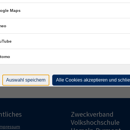
Kon
ogle Maps
Frag
And
meo
Fach
uTube
Tho
tomo
Auswahl speichern
Alle Cookies akzeptieren und schli
htliches
Zweckverband
Volkshochschule
mpressum