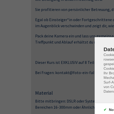
Sie profitieren von persönlicher Betreuung,
Egal ob Einsteiger*in oder Fortgeschrittene
im Augenblick verschwinden und zeigt dir, wie
Pack deine Kamera ein und lass uns gemeinsa
Treffpunkt und Ablauf erhältst du rechtzeitig
Dat
Cooki
rowse
Dieser Kurs ist EXKLUSIV auf 8 Teilnehmer*i
gespei
Cookie
Bei Fragen: kontakt@foto-ein-fall.de
Ihr Br
Mechan
Surf-A
von Co
Daten
Material
Bitte mitbringen: DSLR oder Systemkamera, Sta
Bereichen 16-300mm oder Ähnliches
No