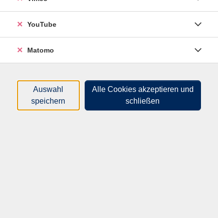
Du lernst, vorhandenes Licht bewusst einzusetzen und
die Stimmung eines Moments gezielt einzufangen.
YouTube
Schritt für Schritt entwickelst Du ein Auge für
spannende Motive, faszinierende Lichtstimmungen
Matomo
und starke Bildkompositionen. Dabei geht es nicht nur
um Technik, sondern vor allem um Deine kreative
Sichtweise.
Auswahl
Alle Cookies akzeptieren und
Gemeinsam experimentieren wir mit wirkungsvollen
speichern
schließen
Techniken wie Langzeitbelichtung und Lichtmalerei.
Du erschaffst beeindruckende Lichtspuren, spielst mit
Bewegung und gestaltest fast magisch wirkende
Szenen. Gleichzeitig zeige ich Dir praxisnah, wie Du
auch bei schwierigen Lichtverhältnissen sicher
fotografierst und die Kontrolle über Deine Kamera
behältst.
Dieser Fotowalk ist ideal für Einsteiger*innen und