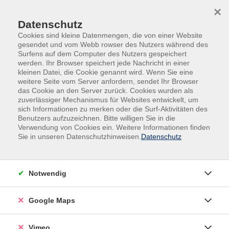
Skip to main content
Skip to page footer
×
Datenschutz
Cookies sind kleine Datenmengen, die von einer Website
gesendet und vom Webb rowser des Nutzers während des
Surfens auf dem Computer des Nutzers gespeichert
werden. Ihr Browser speichert jede Nachricht in einer
Programm
Kultur
kleinen Datei, die Cookie genannt wird. Wenn Sie eine
Fotografie & Bildbearbeitung
Workshops
weitere Seite vom Server anfordern, sendet Ihr Browser
das Cookie an den Server zurück. Cookies wurden als
Kreativer Fotowalk in Hannover
zuverlässiger Mechanismus für Websites entwickelt, um
sich Informationen zu merken oder die Surf-Aktivitäten des
Magie der Abendstunden erleben
Benutzers aufzuzeichnen. Bitte willigen Sie in die
Erlebe Hannover von einer völlig neuen Seite und
Verwendung von Cookies ein. Weitere Informationen finden
Sie in unseren Datenschutzhinweisen.
Datenschutz
entdecke die Magie der Abendstunden durch Deine
Kamera. In diesem kreativen Fotowalk tauchst Du ein
in die besondere Atmosphäre zwischen
Notwendig
Sonnenuntergang und Nacht, wenn sich die Stadt in
warmes Licht und geheimnisvolle Schatten hüllt.
Google Maps
Genau hier entstehen Bilder, die Emotionen wecken
und Geschichten erzählen.
Vimeo