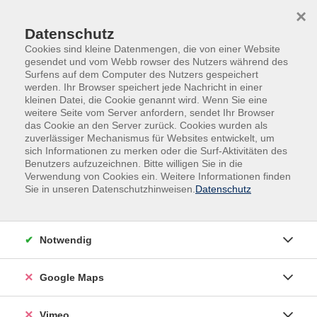
Skip to main content
Skip to page footer
×
Datenschutz
Cookies sind kleine Datenmengen, die von einer Website
gesendet und vom Webb rowser des Nutzers während des
Surfens auf dem Computer des Nutzers gespeichert
werden. Ihr Browser speichert jede Nachricht in einer
Programm
Kultur
kleinen Datei, die Cookie genannt wird. Wenn Sie eine
Fotografie & Bildbearbeitung
Workshops
weitere Seite vom Server anfordern, sendet Ihr Browser
das Cookie an den Server zurück. Cookies wurden als
Kreativer Fotowalk
zuverlässiger Mechanismus für Websites entwickelt, um
sich Informationen zu merken oder die Surf-Aktivitäten des
Lust auf Fotografie
Benutzers aufzuzeichnen. Bitte willigen Sie in die
Du fotografierst gerne, suchst neue Inspiration?! Dann
Verwendung von Cookies ein. Weitere Informationen finden
Sie in unseren Datenschutzhinweisen.
Datenschutz
ist der kreative Fotowalk genau das Richtige. Wir
starten unterhalb der alten Eisenbahnbrücke, entlang
der Eisenbahnwagons über die Brücke mit Blick auf den
Notwendig
Schutzhafen hin zu der Hafenspitze. Hier führt uns der
Weg entlang an der Weser Fluss aufwärts bis zu der
Google Maps
Löwenbrücke. Von hier geht es zu dem Ausgangspunkt
wieder zurück.
Vimeo