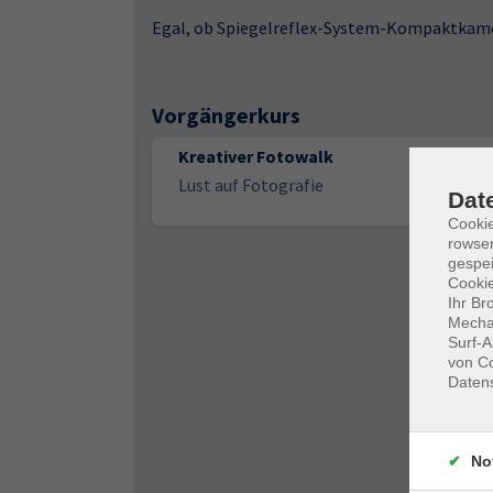
Egal, ob Spiegelreflex-System-Kompaktkamera
Vorgängerkurs
Kreativer Fotowalk
Lust auf Fotografie
Dat
Cooki
rowse
gespei
Cookie
Ihr Br
Mechan
Surf-A
von Co
Daten
No