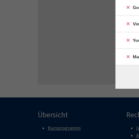
Go
Vi
Yo
Ma
Übersicht
Rec
Kursprogramm
I
A