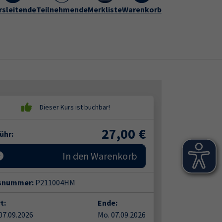
rogramm
rsleitende
vhs Hameln-Pyrmont
Teilnehmende
Merkliste
Warenkorb
Kontakt
Submenu for "vhs Hameln-Py
27,00
€
ühr:
In den Warenkorb
snummer:
P211004HM
t:
Ende:
07.09.2026
Mo. 07.09.2026