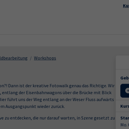
Startseite
Aktuelles
Kursp
Ku
ildbearbeitung
Workshops
Geb
on?! Dann ist der kreative Fotowalk genau das Richtige. Wir
, entlang der Eisenbahnwagons über die Brücke mit Blick
Hier führt uns der Weg entlang an der Weser Fluss aufwärts
Kur
dem Ausgangspunkt wieder zurück.
 zu entdecken, die nur darauf warten, in Szene gesetzt zu
Star
Mo. 