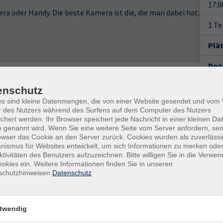
17:0
 oder Handy. Die beste Kamera ist die, die man dabei hat.
1 T
Plä
Doz
Mo.
|
31.08.2026
17:00
Uhr
enschutz
es sind kleine Datenmengen, die von einer Website gesendet und vo
r des Nutzers während des Surfens auf dem Computer des Nutzers
chert werden. Ihr Browser speichert jede Nachricht in einer kleinen Dat
 genannt wird. Wenn Sie eine weitere Seite vom Server anfordern, se
Gesc
owser das Cookie an den Server zurück. Cookies wurden als zuverlässi
ismus für Websites entwickelt, um sich Informationen zu merken oder
Ver
ktivitäten des Benutzers aufzuzeichnen. Bitte willigen Sie in die Verwe
Ham
okies ein. Weitere Informationen finden Sie in unseren
schutzhinweisen.
Datenschutz
Tre
Am 
317
twendig
Kon