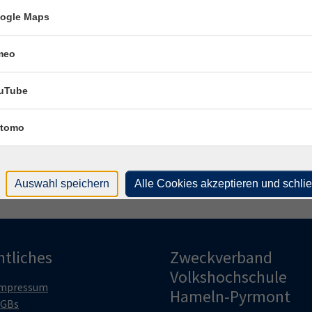
Frag
ogle Maps
And
meo
Fach
uTube
Tho
tomo
Auswahl speichern
Alle Cookies akzeptieren und schli
htliches
Zweckverband
Volkshochschule
mpressum
Hameln-Pyrmont
GBs