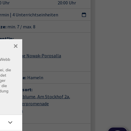
0 Uhr
20:00 Uhr
ermin
|
4 Unterrichtseinheiten
tze:
min. 7 / max. 8
ent*in:
×
Sabine Nowak-Porosalla
m Webb
ei, die
ndet
häftsstelle:
Hameln
ger
 die
anstaltungsort:
ndung
eln, Sumpfblume, Am Stockhof 2a,
ffpunkt Weserpromenade
Stockhof 2a
85 Hameln
takt: