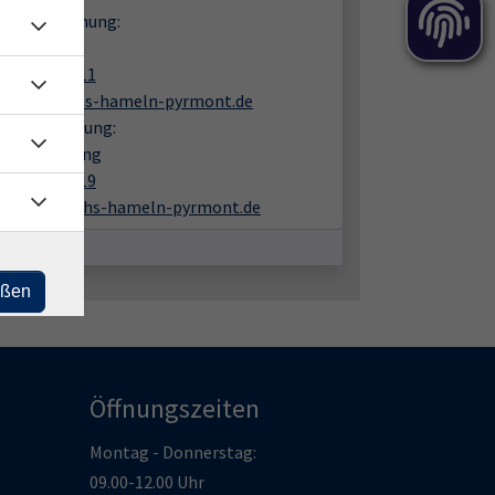
en zur Buchung:
rea Wiaczka
05151 9482 11
wiaczka@vhs-hameln-pyrmont.de
liche Beratung:
mas Amelung
05151 9482 19
amelung@vhs-hameln-pyrmont.de
eßen
Öffnungszeiten
Montag - Donnerstag:
09.00-12.00 Uhr