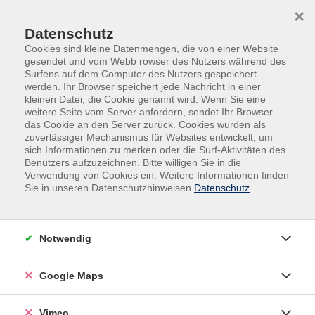
Skip to main content
Skip to page footer
×
Datenschutz
Cookies sind kleine Datenmengen, die von einer Website
gesendet und vom Webb rowser des Nutzers während des
Surfens auf dem Computer des Nutzers gespeichert
werden. Ihr Browser speichert jede Nachricht in einer
Programm
Kultur
Junger KunstRaum
kleinen Datei, die Cookie genannt wird. Wenn Sie eine
weitere Seite vom Server anfordern, sendet Ihr Browser
Kunst-Entdecker für 4 bis 6-Jährige
das Cookie an den Server zurück. Cookies wurden als
zuverlässiger Mechanismus für Websites entwickelt, um
Ein Kurs voller Farben, Neugier und spielerischer
sich Informationen zu merken oder die Surf-Aktivitäten des
Entdeckungen – genau richtig für kleine Künstlerinnen
Benutzers aufzuzeichnen. Bitte willigen Sie in die
und Künstler im Alter von 4 bis 6 Jahren.
Verwendung von Cookies ein. Weitere Informationen finden
Sie in unseren Datenschutzhinweisen.
Datenschutz
Jede Stunde ist bei uns wie ein kleines Abenteuer, bei
dem die Kinder ausprobieren, entdecken und ihrer
Fantasie freien Lauf lassen können. Die Aktivitäten
Notwendig
orientieren sich an den Wünschen, am Können und den
Emotionen der Kinder, sodass jedes Kind seinen
Google Maps
eigenen kreativen Weg finden kann.
Vimeo