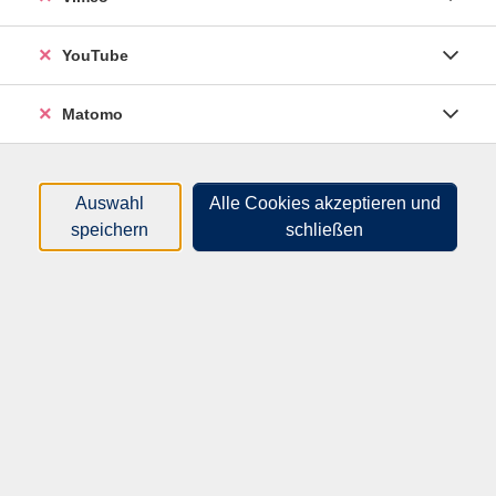
Dabei arbeiten wir mit hochwertigen Materialien,
lernen verschiedene Maltechniken kennen,
experimentieren mit Pinseln, Schwämmen, Stiften und
YouTube
ungewöhnlichen Werkzeugen, entdecken Grundfarben,
Mischfarben und erleben, wie Farben Gefühle
Matomo
ausdrücken können.
Manchmal entstehen auch Gruppenarbeiten, bei denen
Auswahl
Alle Cookies akzeptieren und
wir gemeinsam ein großes Kunstwerk gestalten.
speichern
schließen
So haben unsere kleinen Entdecker die Möglichkeit zu
lernen Ideen zu teilen, zusammen zu arbeiten und
können stolz auf ein gemeinsames Ergebnis sein.