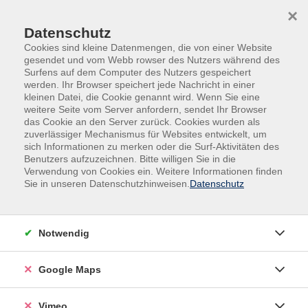
Skip to main content
Skip to page footer
×
Datenschutz
Cookies sind kleine Datenmengen, die von einer Website
gesendet und vom Webb rowser des Nutzers während des
Surfens auf dem Computer des Nutzers gespeichert
werden. Ihr Browser speichert jede Nachricht in einer
Programm
Kultur
Literatur
kleinen Datei, die Cookie genannt wird. Wenn Sie eine
weitere Seite vom Server anfordern, sendet Ihr Browser
Geschichten aus der Provence
das Cookie an den Server zurück. Cookies wurden als
von Nostradamus bis Pierre Cardin
zuverlässiger Mechanismus für Websites entwickelt, um
sich Informationen zu merken oder die Surf-Aktivitäten des
Ausflüge in die Kulturgeschichte begleitet von einer
Benutzers aufzuzeichnen. Bitte willigen Sie in die
Weinverkostung und passenden kleinen Speisen.
Verwendung von Cookies ein. Weitere Informationen finden
Sie in unseren Datenschutzhinweisen.
Datenschutz
Geschichten vom Leben in der Provence aus den
Notwendig
letzten 500 Jahren - von Nostradamus über Marquis de
Sade zu Pierre Cardin.
Google Maps
Keine Ermäßigung möglich!
Vimeo