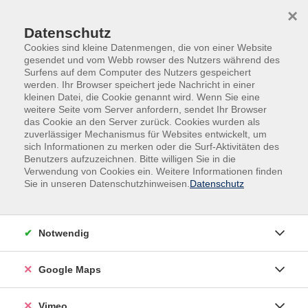
Skip to main content
Skip to page footer
×
Datenschutz
Cookies sind kleine Datenmengen, die von einer Website
gesendet und vom Webb rowser des Nutzers während des
Surfens auf dem Computer des Nutzers gespeichert
werden. Ihr Browser speichert jede Nachricht in einer
Programm
Kultur
Malen - Zeichnen
kleinen Datei, die Cookie genannt wird. Wenn Sie eine
Zeichnen
weitere Seite vom Server anfordern, sendet Ihr Browser
das Cookie an den Server zurück. Cookies wurden als
Aus Linien werden Bilder - nach Art der
zuverlässiger Mechanismus für Websites entwickelt, um
sich Informationen zu merken oder die Surf-Aktivitäten des
Zentangle®-Musterzeichnung
Benutzers aufzuzeichnen. Bitte willigen Sie in die
Verwendung von Cookies ein. Weitere Informationen finden
Was ist eigentlich Zentangle®?
Sie in unseren Datenschutzhinweisen.
Datenschutz
Zentangle® ist eine leicht zu erlernende Methode, um
mit festgelegten Strukturen und Mustern
wunderschöne Bilder zu zeichnen.
Notwendig
Zentangle®-Bilder entstehen spontan und bedürfen
Google Maps
keiner vorherigen Planung. Getangelt wird traditionell
in schwarz-weiß. Dabei wird das Papier zuerst mit
Vimeo