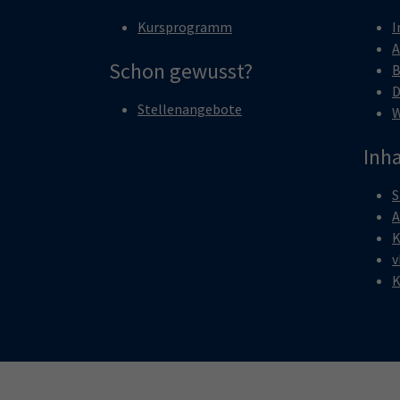
Kursprogramm
I
A
Schon gewusst?
B
D
Stellenangebote
W
Inha
S
A
K
v
K