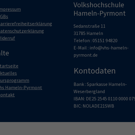
Volkshochschule
mpressum
Hameln-Pyrmont
GBs
arrierefreiheitserklärung
Sedanstraße 11
atenschutzerklärung
31785 Hameln
iderruf
Telefon : 05151 94820
E-Mail :
info@vhs-hameln-
lte
pyrmont.de
tartseite
Kontodaten
ktuelles
ursprogramm
Bank : Sparkasse Hameln-
hs Hameln-Pyrmont
Weserbergland
ontakt
IBAN: DE25 2545 0110 0000 07
BIC: NOLADE21SWB