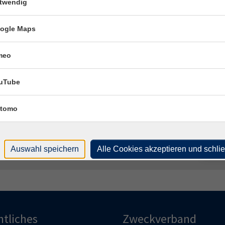
twendig
Ham
Hameln, vhs-Haus, Sedanstr. 11, R108
ogle Maps
Kon
Hameln, Raum wird noch bekannt gegeben
Frag
Lisa
meo
Hameln, Raum wird noch bekannt gegeben
uTube
Fach
Härt
tomo
Auswahl speichern
Alle Cookies akzeptieren und schli
htliches
Zweckverband