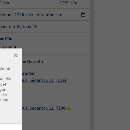
0 Uhr
17:30 Uhr
ermine
|
12 Unterrichtseinheiten
tze:
min. 8 / max. 10
ent*in:
ike Heil
×
häftsstelle:
Hameln
m Webb
anstaltungsorte:
ei, die
ln, vhs-Haus, Sedanstr. 11, Foyer
ndet
nstr. 11
ger
85 Hameln
 die
ndung
m Foyer
ln, vhs-Haus, Sedanstr. 11, R108
nstr. 11
85 Hameln
m 108