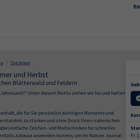
Startseite
Aktuelles
Kursp
Ku
en
Zeichnen
mer und Herbst
schen Blätterwald und Feldern
Geb
e Jahreszeit!" Unter diesem Motto ziehen wir los und halten
zenhaft, die für Sie persönlich wichtigen Momente und
Kur
erständnis zu stärken und ohne Druck Ihren malerischen
 dabei einfache Zeichen- und Maltechniken für schnelles
Star
ebenfalls zuhause anwenden können, um ihr Nature Journal
Fr. 