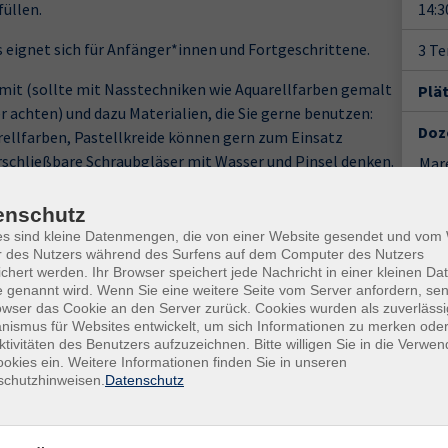
füllen.
14:3
s eignet sich für Anfänger*innen und Fortgeschrittene.
3 T
 mit (sollte mit Nasstechniken wie Aquarellfarben gemalt
Plä
r achten) und dazu Materialien, die Sie gerne benutzen:
Doz
uarellfarben, Pastellkreide können gern zum Einsatz
rschließbare Schraubgläser mit Wasser und Pinsel denken.
Mare
nd dem Wetter entsprechende Kleidung sind
Gesc
enschutz
es sind kleine Datenmengen, die von einer Website gesendet und vo
Ver
r des Nutzers während des Surfens auf dem Computer des Nutzers
chert werden. Ihr Browser speichert jede Nachricht in einer kleinen Dat
Hame
 genannt wird. Wenn Sie eine weitere Seite vom Server anfordern, se
Seda
owser das Cookie an den Server zurück. Cookies wurden als zuverlässi
317
ismus für Websites entwickelt, um sich Informationen zu merken oder
und besprechen die weiteren Örtlichkeiten. Bei schlechtem
ktivitäten des Benutzers aufzuzeichnen. Bitte willigen Sie in die Verwe
Rau
.
okies ein. Weitere Informationen finden Sie in unseren
Hame
schutzhinweisen.
Datenschutz
Seda
317
Ort / Raum
Rau