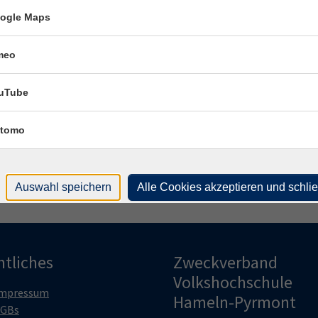
Frag
ogle Maps
Lisa
meo
Fach
uTube
Härt
tomo
Auswahl speichern
Alle Cookies akzeptieren und schli
htliches
Zweckverband
Volkshochschule
mpressum
Hameln-Pyrmont
GBs