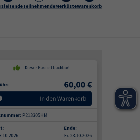
rogramm
rsleitende
vhs Hameln-Pyrmont
Teilnehmende
Merkliste
Warenkorb
Kontakt
Submenu for "vhs Hameln-Py
60,00
€
ühr:
In den Warenkorb
snummer:
P213305HM
t:
Ende:
23.10.2026
Fr. 23.10.2026