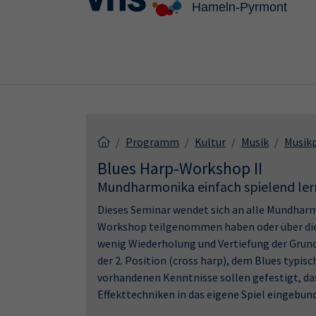
Skip to main content
Skip to page footer
Programm
Kultur
Musik
Musikp
Blues Harp-Workshop II
Mundharmonika einfach spielend le
Dieses Seminar wendet sich an alle Mundharm
Workshop teilgenommen haben oder über die 
wenig Wiederholung und Vertiefung der Grund
der 2. Position (cross harp), dem Blues typis
vorhandenen Kenntnisse sollen gefestigt, das
Effekttechniken in das eigene Spiel eingebu