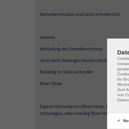
Notenkenntnisse sind nicht erforderlich!
Inhalte:
Vertiefung der Grundkenntnisse
Dat
Cooki
noch mehr bluesigen Sound mitnehmen
rowse
gespei
Bending im Spiel einbinden
Cookie
Ihr Br
Blues Skala
Mechan
Surf-A
von Co
Daten
Eigene Instrumente (Blues Harp, Big River Har
mitbringen, oder eine Big River Harp zum Prei
No