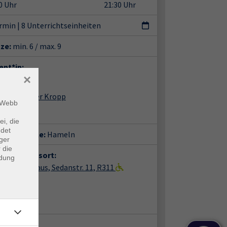
0 Uhr
21:30 Uhr
ermin
|
8 Unterrichtseinheiten
tze:
min. 6 / max. 9
ent*in:
×
Dieter Kropp
m Webb
ei, die
ndet
häftsstelle:
Hameln
ger
 die
anstaltungsort:
ndung
ln, vhs-Haus, Sedanstr. 11, R311
nstr. 11
85 Hameln
m 311
takt: