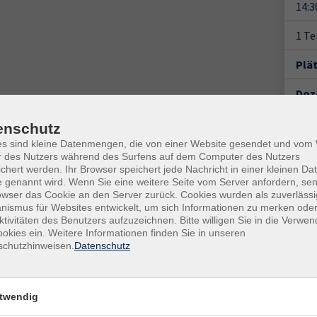
14:3
1 T
Plä
Doz
enschutz
es sind kleine Datenmengen, die von einer Website gesendet und vo
r des Nutzers während des Surfens auf dem Computer des Nutzers
chert werden. Ihr Browser speichert jede Nachricht in einer kleinen Dat
 genannt wird. Wenn Sie eine weitere Seite vom Server anfordern, se
Gesc
owser das Cookie an den Server zurück. Cookies wurden als zuverlässi
ismus für Websites entwickelt, um sich Informationen zu merken oder
Ver
ktivitäten des Benutzers aufzuzeichnen. Bitte willigen Sie in die Verwe
Hame
okies ein. Weitere Informationen finden Sie in unseren
schutzhinweisen.
Datenschutz
Seda
p, Pro Harp, Special 20 oder ähnliche) bitte in C-Dur
317
s von ca. 35,- € vor Ort erwerben.
Rau
twendig
Kon