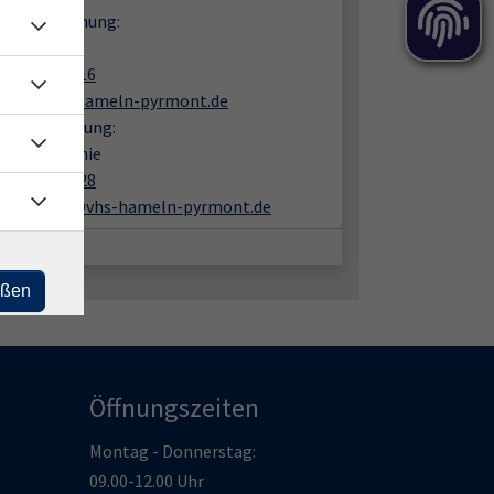
en zur Buchung:
 Bohl
05151 9482 16
bohl@vhs-hameln-pyrmont.de
liche Beratung:
trich Melanie
05151 9482 28
haerttrich@vhs-hameln-pyrmont.de
eßen
Öffnungszeiten
Montag - Donnerstag:
09.00-12.00 Uhr