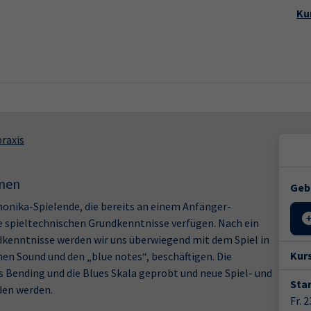
Startseite
Aktuelles
Kursp
Ku
raxis
rnen
Geb
onika-Spielende, die bereits an einem Anfänger-
spieltechnischen Grundkenntnisse verfügen. Nach ein
kenntnisse werden wir uns überwiegend mit dem Spiel in
Kur
chen Sound und den „blue notes“, beschäftigen. Die
 Bending und die Blues Skala geprobt und neue Spiel- und
Star
nden werden.
Fr. 