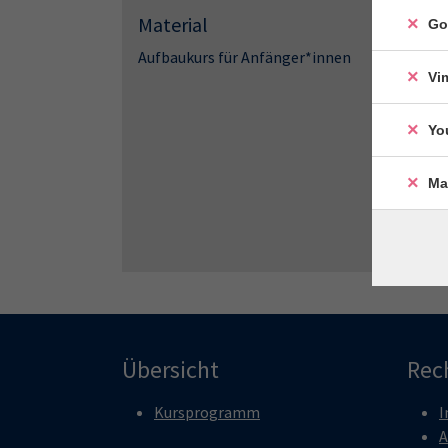
Material
Go
Aufbaukurs für Anfänger*innen
Vi
Yo
Ma
Übersicht
Rec
Kursprogramm
I
A