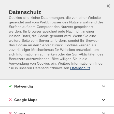
Skip to main content
Skip to page footer
×
Datenschutz
Cookies sind kleine Datenmengen, die von einer Website
gesendet und vom Webb rowser des Nutzers während des
Surfens auf dem Computer des Nutzers gespeichert
werden. Ihr Browser speichert jede Nachricht in einer
Programm
Kultur
Tanz
kleinen Datei, die Cookie genannt wird. Wenn Sie eine
weitere Seite vom Server anfordern, sendet Ihr Browser
Line Dance - der Tanzspaß für alle
das Cookie an den Server zurück. Cookies wurden als
zuverlässiger Mechanismus für Websites entwickelt, um
... endlich Wochenende ...
sich Informationen zu merken oder die Surf-Aktivitäten des
Benutzers aufzuzeichnen. Bitte willigen Sie in die
Musik an - und los geht's: tanz den Kopf frei und hab
Verwendung von Cookies ein. Weitere Informationen finden
für ein paar Stunden einfach nur Spaß! Wir genießen
Sie in unseren Datenschutzhinweisen.
Datenschutz
flotte Musik aus den aktuellen Charts oder auch ein
wenig älter und erlernen dazu unkomplizierte
Schrittfolgen, die später vielleicht auch als
Notwendig
"Partytanz" eingesetzt werden können. Na, zuckt es
schon in den Füßen?
Google Maps
Geeignet ist der Kurs für Interessenten mit oder ohne
Vimeo