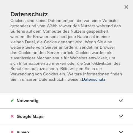
Skip to main content
Skip to page footer
×
Datenschutz
Cookies sind kleine Datenmengen, die von einer Website
gesendet und vom Webb rowser des Nutzers während des
Surfens auf dem Computer des Nutzers gespeichert
werden. Ihr Browser speichert jede Nachricht in einer
Programm
Qualifikation für Kursleitende
kleinen Datei, die Cookie genannt wird. Wenn Sie eine
weitere Seite vom Server anfordern, sendet Ihr Browser
Kollegiales Lehrtraining
das Cookie an den Server zurück. Cookies wurden als
im Modulsystem "Lehren lernen -
zuverlässiger Mechanismus für Websites entwickelt, um
sich Informationen zu merken oder die Surf-Aktivitäten des
Grundqualifikation für Lehrende in der
Benutzers aufzuzeichnen. Bitte willigen Sie in die
Erwachsenenbildung"
Verwendung von Cookies ein. Weitere Informationen finden
Sie in unseren Datenschutzhinweisen.
Datenschutz
In den fünf Modulen der Grundqualifikation "Lehren
lernen" haben Sie als Lehrende/-r Wissen über
Lernprozesse, Ihre Rolle als Lehrende/-r in und eine
Notwendig
gelungene Kurskonzeption gewonnen. Im Kollegialen
Lehrtraining erhalten Sie Tipps und Tricks für die
Google Maps
eigene Praxis und tauschen sich mit anderen
Lehrenden aus.
Vimeo