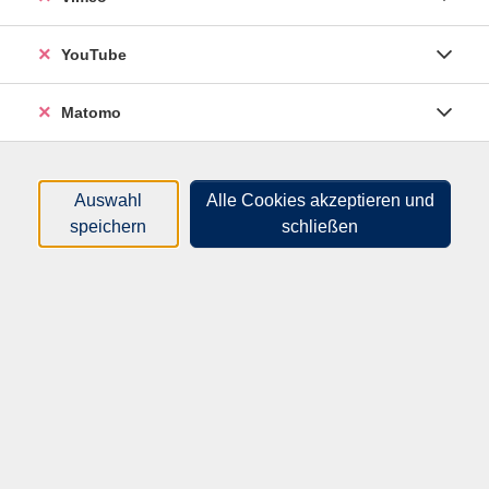
Sie erproben Ihre eigene, vorbereitete Kursplanung
exemplarisch im geschützten Rahmen mit der Gruppe.
YouTube
Im Anschluss erhalten und geben Sie kollegiales
Feedback.
Matomo
Im Mittelpunkt des handlungsorientierten,
moderierten Lehrtrainings steht der Wechsel von
praktischen Kurseinheiten und dazu passendender
Auswahl
Alle Cookies akzeptieren und
Theorie- und Praxisreflexion.
speichern
schließen
Abhängig von der Teilnehmendengruppe variieren die
Themenschwerpunkte wie bspw. Motivation von
Teilnehmenden, Gesprächsmoderation, Arbeiten mit
Kleingruppen, Strategieentwicklung für
Problemlösungen oder Gestaltung von Folien.
Nach Abschluss des Kollegialen Lehrtrainings können
Sie ein Zertifikat erwerben. Ihr eingesendetes
Kurskonzept wird dazu in der AEWB pädagogisch
geprüft.