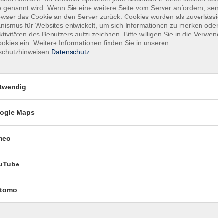
 genannt wird. Wenn Sie eine weitere Seite vom Server anfordern, se
owser das Cookie an den Server zurück. Cookies wurden als zuverlässi
ismus für Websites entwickelt, um sich Informationen zu merken oder
ktivitäten des Benutzers aufzuzeichnen. Bitte willigen Sie in die Verwe
okies ein. Weitere Informationen finden Sie in unseren
schutzhinweisen.
Datenschutz
Fr .
2
Hame
rter / A1
R203
twendig
11, 
ogle Maps
meo
htliches
Zweckverband
uTube
Volkshochschule
mpressum
Hameln-Pyrmont
tomo
GBs
arrierefreiheitserklärung
Sedanstraße 11