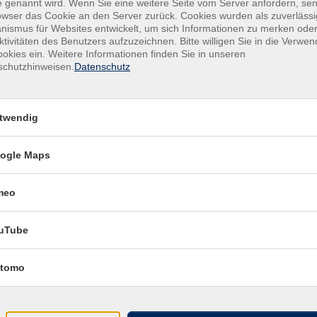
 genannt wird. Wenn Sie eine weitere Seite vom Server anfordern, se
owser das Cookie an den Server zurück. Cookies wurden als zuverlässi
ismus für Websites entwickelt, um sich Informationen zu merken oder
ktivitäten des Benutzers aufzuzeichnen. Bitte willigen Sie in die Verwe
okies ein. Weitere Informationen finden Sie in unseren
schutzhinweisen.
Datenschutz
Di .
2
Hame
twendig
R312
ogle Maps
meo
htliches
Zweckverband
uTube
Volkshochschule
mpressum
Hameln-Pyrmont
GBs
tomo
arrierefreiheitserklärung
Sedanstraße 11
atenschutzerklärung
31785 Hameln