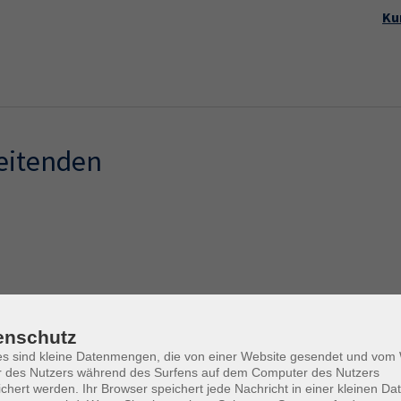
Startseite
Aktuelles
Kursp
Ku
leitenden
enschutz
es sind kleine Datenmengen, die von einer Website gesendet und vo
r des Nutzers während des Surfens auf dem Computer des Nutzers
chert werden. Ihr Browser speichert jede Nachricht in einer kleinen Dat