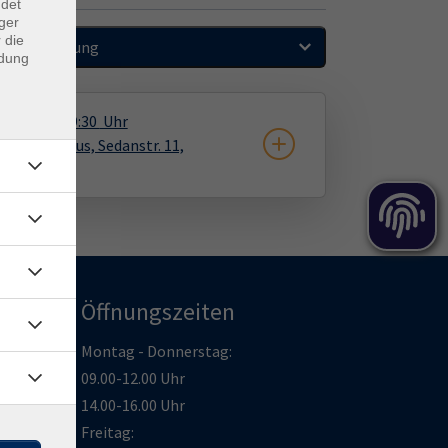
ndet
ger
 die
Sortierung
ndung
2.09.2026
19:30
Uhr
ln, vhs-Haus, Sedanstr. 11,
Öffnungszeiten
Montag - Donnerstag:
09.00-12.00 Uhr
14.00-16.00 Uhr
Freitag: