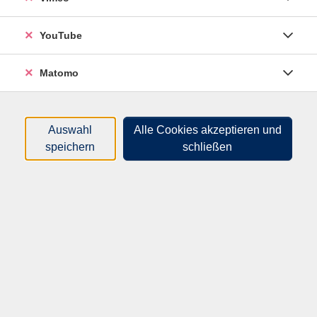
Sortierung
YouTube
Dem gemeinsamen Spielen
wieder mehr Raum geben
Matomo
Do .
20.08.2026
08:30
Uhr
Hameln, vhs Bildungscampus, Ohsener Str.
108, Kompetenzschmiede, R008
Auswahl
Alle Cookies akzeptieren und
speichern
schließen
Übergänge/Transitionen
pädagogisch begleiten und
unterstützen
Di .
15.09.2026
08:30
Uhr
Hameln, vhs-Haus, Sedanstr. 11, R311
Projektorientiertes Arbeiten