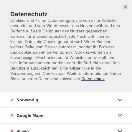
Skip to main content
Skip to page footer
×
Datenschutz
Cookies sind kleine Datenmengen, die von einer Website
gesendet und vom Webb rowser des Nutzers während des
Übersicht unserer Kursleitenden
Surfens auf dem Computer des Nutzers gespeichert
werden. Ihr Browser speichert jede Nachricht in einer
kleinen Datei, die Cookie genannt wird. Wenn Sie eine
weitere Seite vom Server anfordern, sendet Ihr Browser
das Cookie an den Server zurück. Cookies wurden als
Kursleitende A-Z
zuverlässiger Mechanismus für Websites entwickelt, um
sich Informationen zu merken oder die Surf-Aktivitäten des
Ilse Roosen-Nef
Benutzers aufzuzeichnen. Bitte willigen Sie in die
Verwendung von Cookies ein. Weitere Informationen finden
Sie in unseren Datenschutzhinweisen.
Datenschutz
Filter
Notwendig
nur buchbare
nur beginnende
Google Maps
Loading...
Kurse (
3
)
Vimeo