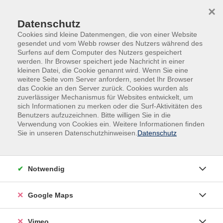
Skip to main content
Skip to page footer
×
Datenschutz
Cookies sind kleine Datenmengen, die von einer Website
gesendet und vom Webb rowser des Nutzers während des
Übersicht unserer Kursleitenden
Surfens auf dem Computer des Nutzers gespeichert
werden. Ihr Browser speichert jede Nachricht in einer
kleinen Datei, die Cookie genannt wird. Wenn Sie eine
weitere Seite vom Server anfordern, sendet Ihr Browser
das Cookie an den Server zurück. Cookies wurden als
Kursleitende A-Z
zuverlässiger Mechanismus für Websites entwickelt, um
sich Informationen zu merken oder die Surf-Aktivitäten des
Imke Lübbers
Benutzers aufzuzeichnen. Bitte willigen Sie in die
Verwendung von Cookies ein. Weitere Informationen finden
Sie in unseren Datenschutzhinweisen.
Datenschutz
Filter
Notwendig
nur buchbare
nur beginnende
Google Maps
Loading...
Kurse (
2
)
Vimeo