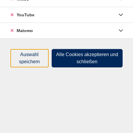
Sortierung
YouTube
"Respire"– Protest, Hoffnung
und Widerstand in
Matomo
französischen Liedern
Mo .
28.09.2026
18:30
Uhr
Hameln, vhs-Haus, Sedanstr. 11, R311
Auswahl
Alle Cookies akzeptieren und
speichern
schließen
Plattdeutsch zum
Kennenlernen
Wer lernt denn heute noch Platt?
Sa .
14.11.2026
10:00
Uhr
Hameln, vhs-Haus, Sedanstr. 11, R109