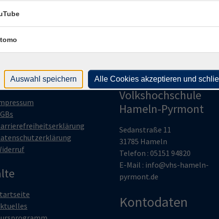
Hame
Ohse
uTube
tomo
htliches
Zweckverband
Auswahl speichern
Alle Cookies akzeptieren und schli
Volkshochschule
mpressum
Hameln-Pyrmont
GBs
arrierefreiheitserklärung
Sedanstraße 11
atenschutzerklärung
31785 Hameln
iderruf
Telefon : 05151 94820
E-Mail :
info@vhs-hameln-
lte
pyrmont.de
tartseite
Kontodaten
ktuelles
ursprogramm