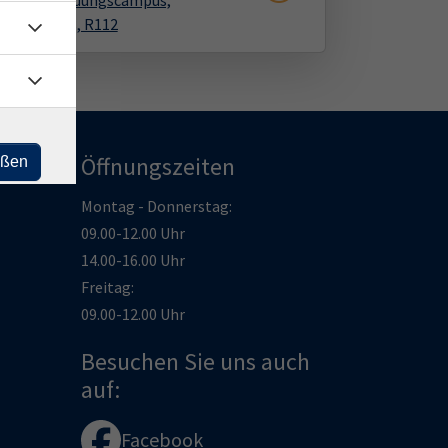
ln, vhs Bildungscampus,
ner Str. 108, R112
Öffnungszeiten
eßen
Montag - Donnerstag:
09.00-12.00 Uhr
14.00-16.00 Uhr
Freitag:
09.00-12.00 Uhr
Besuchen Sie uns auch
auf:
Facebook