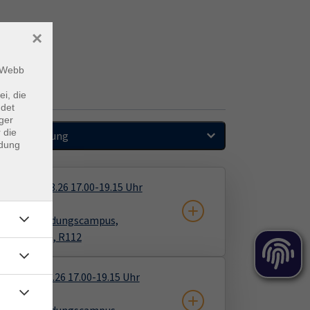
×
m Webb
ei, die
ndet
ger
 die
Sortierung
ndung
i., ab 31.08.26 17.00-19.15 Uhr
ln, vhs Bildungscampus,
ner Str. 108, R112
o., ab 01.09.26 17.00-19.15 Uhr