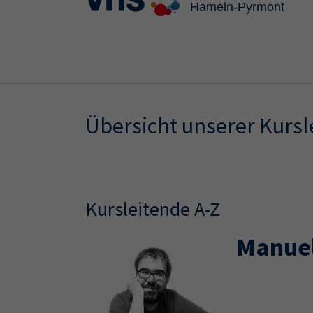
Skip to main content
Skip to page footer
Übersicht unserer Kurs
Kursleitende A-Z
Manuel