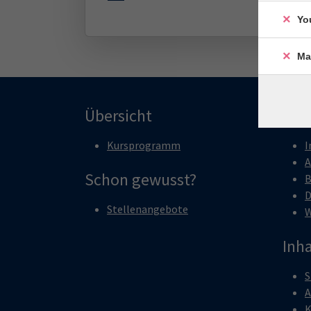
Yo
Ma
Übersicht
Rec
Kursprogramm
I
A
Schon gewusst?
B
D
Stellenangebote
W
Inha
S
A
K