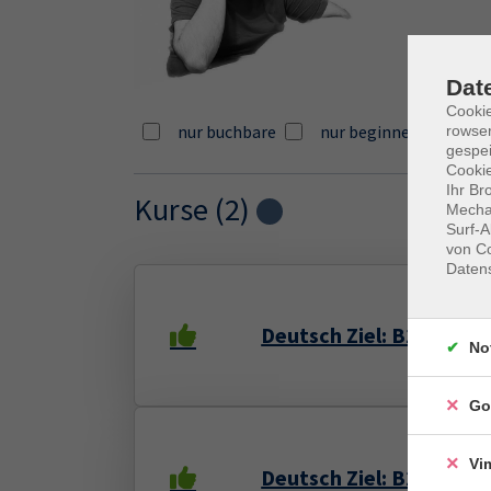
Dat
Cooki
nur buchbare
nur beginnende
rowse
gespei
Cookie
Ihr Br
Kurse (
2
)
Mechan
Loading...
Surf-A
von Co
Daten
Deutsch Ziel: B1 Zertif
No
Go
Vi
Deutsch Ziel: B2 Mittel