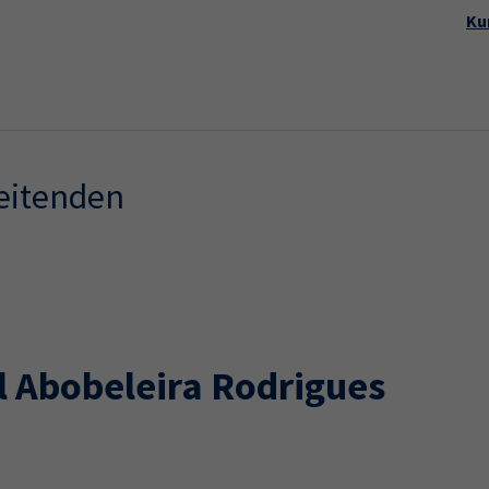
Startseite
Aktuelles
Kursp
Ku
leitenden
 Abobeleira Rodrigues