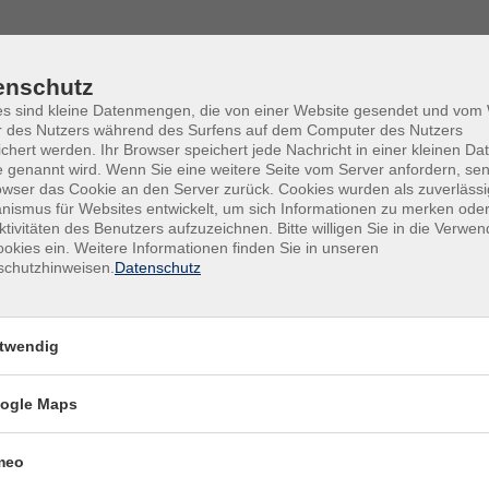
enschutz
es sind kleine Datenmengen, die von einer Website gesendet und vo
r des Nutzers während des Surfens auf dem Computer des Nutzers
chert werden. Ihr Browser speichert jede Nachricht in einer kleinen Dat
 genannt wird. Wenn Sie eine weitere Seite vom Server anfordern, se
owser das Cookie an den Server zurück. Cookies wurden als zuverlässi
ismus für Websites entwickelt, um sich Informationen zu merken oder
ktivitäten des Benutzers aufzuzeichnen. Bitte willigen Sie in die Verwe
okies ein. Weitere Informationen finden Sie in unseren
schutzhinweisen.
Datenschutz
Mo.+M
(29x)
ikatsstufe
Hame
twendig
Ohse
ogle Maps
Di.+D
(29x)
meo
stufe