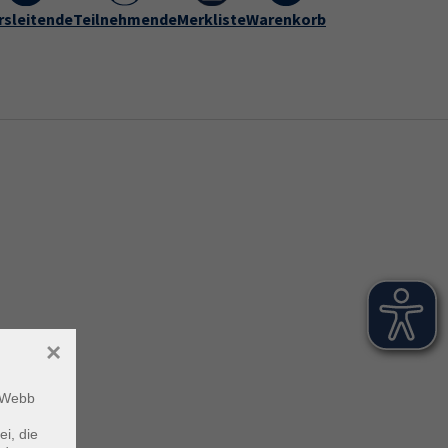
rogramm
rsleitende
vhs Hameln-Pyrmont
Teilnehmende
Merkliste
Warenkorb
Kontakt
Submenu for "vhs Hameln-Py
×
m Webb
ei, die