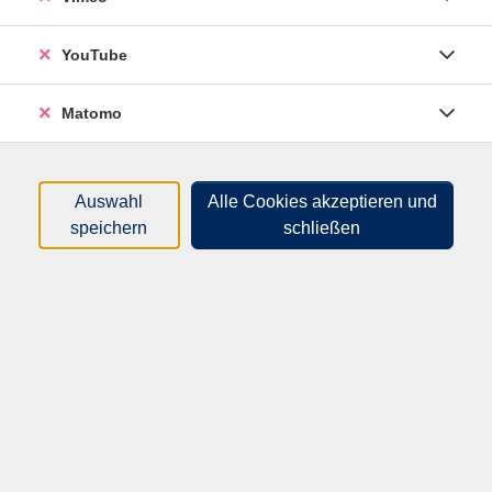
Sortierung
YouTube
Die italienische Gemüseküche
Matomo
Sa .
26.09.2026
17:45
Uhr
Hameln, Impuls gGmbH, Ohsener Str. 106,
Lehrküche
Auswahl
Alle Cookies akzeptieren und
speichern
schließen
Der Geschmack des Punjab
Taste of the Punjab
Di .
06.10.2026
18:00
Uhr
Hameln, Impuls gGmbH, Ohsener Str. 106,
Lehrküche
Die italienische Mittelmeer-
Küche