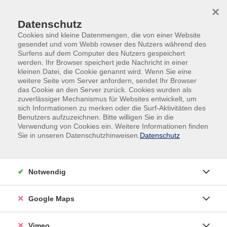
Skip to main content
Skip to page footer
×
Datenschutz
Cookies sind kleine Datenmengen, die von einer Website
gesendet und vom Webb rowser des Nutzers während des
Surfens auf dem Computer des Nutzers gespeichert
Kultur
werden. Ihr Browser speichert jede Nachricht in einer
kleinen Datei, die Cookie genannt wird. Wenn Sie eine
weitere Seite vom Server anfordern, sendet Ihr Browser
Filter
das Cookie an den Server zurück. Cookies wurden als
zuverlässiger Mechanismus für Websites entwickelt, um
sich Informationen zu merken oder die Surf-Aktivitäten des
Benutzers aufzuzeichnen. Bitte willigen Sie in die
Verwendung von Cookies ein. Weitere Informationen finden
Wochentage
Sie in unseren Datenschutzhinweisen.
Datenschutz
Tageszeiten
Notwendig
Orte
Dozenten*innen
Google Maps
Zeitraum
Vimeo