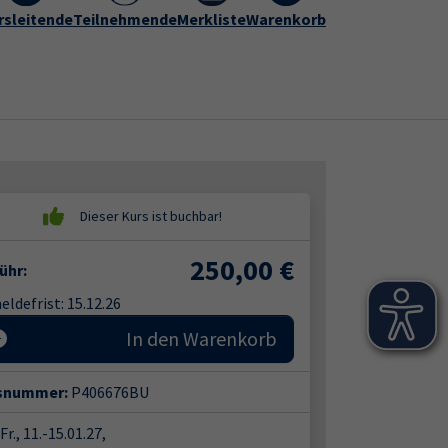
rogramm
rsleitende
vhs Hameln-Pyrmont
Teilnehmende
Merkliste
Warenkorb
Kontakt
Submenu for "vhs Hameln-Py
250,00
€
ühr:
ldefrist: 15.12.26
In den Warenkorb
snummer:
P406676BU
Fr., 11.-15.01.27,