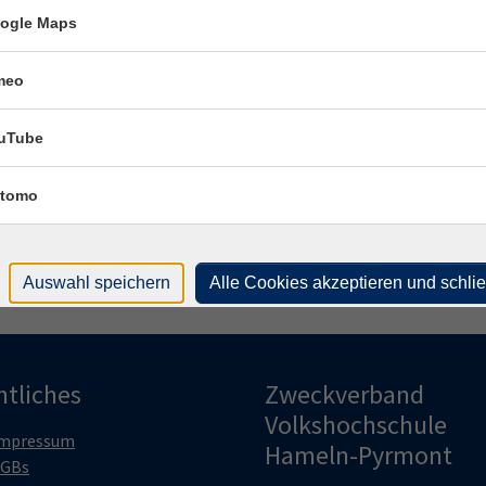
Frag
ogle Maps
Ank
meo
Fach
uTube
Katr
tomo
Auswahl speichern
Alle Cookies akzeptieren und schli
htliches
Zweckverband
Volkshochschule
mpressum
Hameln-Pyrmont
GBs