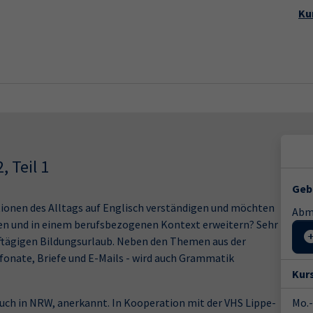
Startseite
Aktuelles
Kursp
Ku
, Teil 1
Geb
tionen des Alltags auf Englisch verständigen und möchten
Abme
hen und in einem berufsbezogenen Kontext erweitern? Sehr
nftägigen Bildungsurlaub. Neben den Themen aus der
efonate, Briefe und E-Mails - wird auch Grammatik
Kur
 auch in NRW, anerkannt. In Kooperation mit der VHS Lippe-
Mo.-