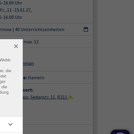
5-16.00 Uhr
Fr., 11.-15.01.27,
5-16.00 Uhr
ermine
|
40 Unterrichtseinheiten
tze:
min. 7 / max. 12
×
ent*in:
m Webb
 Kenneth Penman
ei, die
ndet
häftsstelle:
Hameln
ger
 die
anstaltungsort:
ndung
ln, vhs-Haus, Sedanstr. 11, R311
nstr. 11
85 Hameln
m 311
takt: