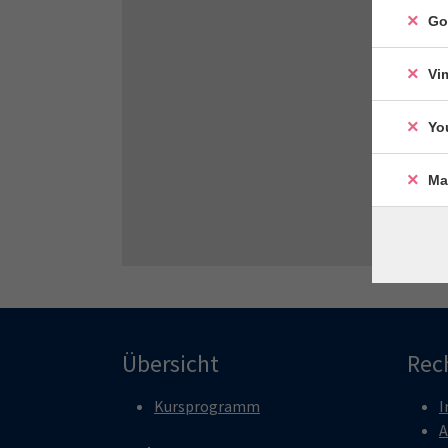
Go
Vi
Yo
Ma
Übersicht
Rec
Kursprogramm
I
A