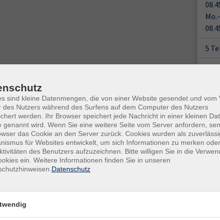
08.4
Mo.-
08.4
5 T
Plä
enschutz
Doz
Ort / Raum
es sind kleine Datenmengen, die von einer Website gesendet und vo
Dr.
r des Nutzers während des Surfens auf dem Computer des Nutzers
chert werden. Ihr Browser speichert jede Nachricht in einer kleinen Dat
Hameln, vhs-Haus, Sedanstr. 11, R311
 genannt wird. Wenn Sie eine weitere Seite vom Server anfordern, se
Gesc
owser das Cookie an den Server zurück. Cookies wurden als zuverlässi
Hameln, vhs-Haus, Sedanstr. 11, R311
ismus für Websites entwickelt, um sich Informationen zu merken oder
Ver
ktivitäten des Benutzers aufzuzeichnen. Bitte willigen Sie in die Verwe
Hameln, vhs-Haus, Sedanstr. 11, R311
Hame
okies ein. Weitere Informationen finden Sie in unseren
schutzhinweisen.
Datenschutz
Seda
hr
Hameln, vhs-Haus, Sedanstr. 11, R311
317
Rau
Hameln, vhs-Haus, Sedanstr. 11, R311
twendig
Kon