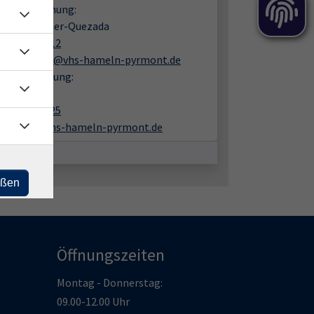
en zur Buchung:
e Schumacher-Quezada
05151 9482 12
schumacher@vhs-hameln-pyrmont.de
liche Beratung:
in Schöpe
05151 9482 25
schoepe@vhs-hameln-pyrmont.de
eßen
Öffnungszeiten
Montag - Donnerstag:
09.00-12.00 Uhr