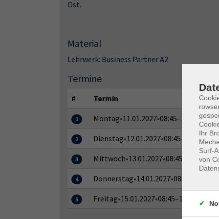
Ost.
Material
Lehrwerk: Business Partner A2
Termine
Dat
#
Termin
Cooki
rowse
gespei
Montag
•
11.01.2027
•
08:45–16:00 Uhr
1
Cookie
Ihr Br
Dienstag
•
12.01.2027
•
08:45–16:00 Uhr
2
Mechan
Surf-A
Mittwoch
•
13.01.2027
•
08:45–16:00 Uhr
von Co
3
Daten
Donnerstag
•
14.01.2027
•
08:45–16:00 U
4
Freitag
•
15.01.2027
•
08:45–16:00 Uhr
5
No