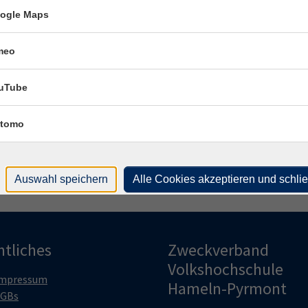
Frag
ogle Maps
Ank
meo
Fach
uTube
Katr
tomo
Auswahl speichern
Alle Cookies akzeptieren und schli
htliches
Zweckverband
Volkshochschule
mpressum
Hameln-Pyrmont
GBs