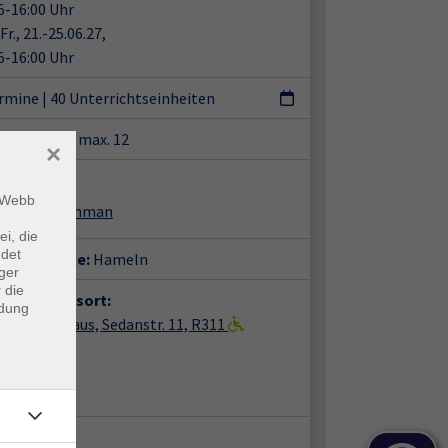
5-16:00 Uhr
Fr., 21.-25.06.27,
5-16:00 Uhr
ermine
|
40 Unterrichtseinheiten
tze:
min. 7 / max. 12
×
ent*in:
m Webb
 Kenneth Penman
ei, die
ndet
häftsstelle:
Hameln
ger
 die
anstaltungsort:
ndung
ln, vhs-Haus, Sedanstr. 11, R311
nstr. 11
85 Hameln
m 311
takt: