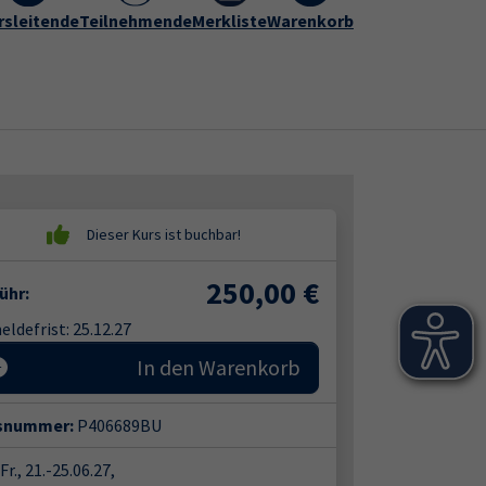
rogramm
rsleitende
vhs Hameln-Pyrmont
Teilnehmende
Merkliste
Warenkorb
Kontakt
Submenu for "vhs Hameln-Py
250,00
€
ühr:
ldefrist: 25.12.27
In den Warenkorb
snummer:
P406689BU
Fr., 21.-25.06.27,