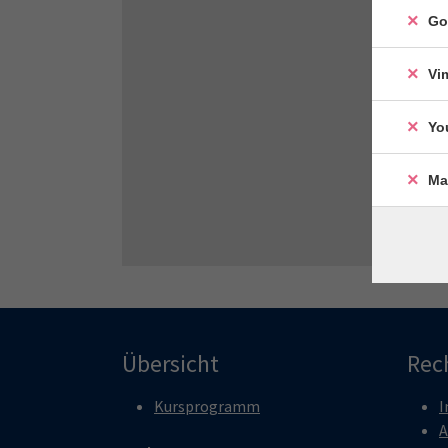
Go
Vi
Yo
Ma
Übersicht
Rec
Kursprogramm
I
A