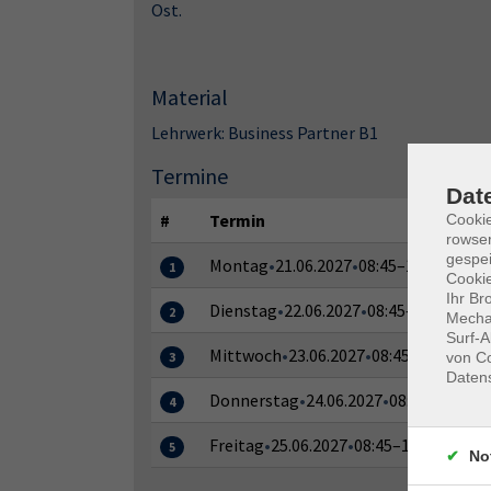
Ost.
Material
Lehrwerk: Business Partner B1
Termine
Dat
#
Termin
Cooki
rowse
gespei
Montag
•
21.06.2027
•
08:45–16:00 Uhr
1
Cookie
Ihr Br
Dienstag
•
22.06.2027
•
08:45–16:00 Uhr
2
Mechan
Surf-A
Mittwoch
•
23.06.2027
•
08:45–16:00 Uhr
von Co
3
Daten
Donnerstag
•
24.06.2027
•
08:45–16:00 U
4
Freitag
•
25.06.2027
•
08:45–16:00 Uhr
5
No