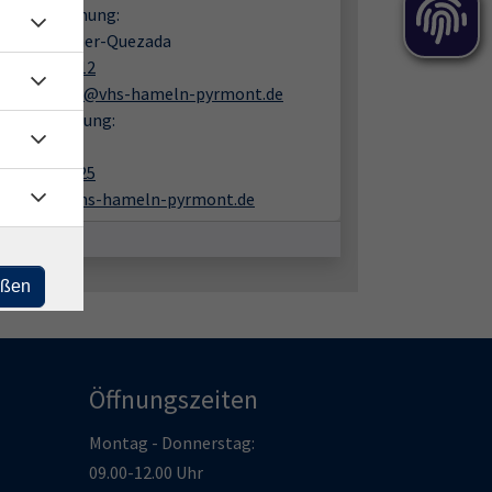
en zur Buchung:
e Schumacher-Quezada
05151 9482 12
schumacher@vhs-hameln-pyrmont.de
liche Beratung:
in Schöpe
05151 9482 25
schoepe@vhs-hameln-pyrmont.de
eßen
Öffnungszeiten
Montag - Donnerstag:
09.00-12.00 Uhr