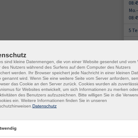
08:4
Mo.-
08:4
5 T
Plä
enschutz
Doz
Ort / Raum
es sind kleine Datenmengen, die von einer Website gesendet und vo
Dr.
r des Nutzers während des Surfens auf dem Computer des Nutzers
chert werden. Ihr Browser speichert jede Nachricht in einer kleinen Dat
Hameln, vhs-Haus, Sedanstr. 11, R311
 genannt wird. Wenn Sie eine weitere Seite vom Server anfordern, se
Gesc
owser das Cookie an den Server zurück. Cookies wurden als zuverlässi
Hameln, vhs-Haus, Sedanstr. 11, R311
ismus für Websites entwickelt, um sich Informationen zu merken oder
Ver
ktivitäten des Benutzers aufzuzeichnen. Bitte willigen Sie in die Verwe
Hameln, vhs-Haus, Sedanstr. 11, R311
Hame
okies ein. Weitere Informationen finden Sie in unseren
schutzhinweisen.
Datenschutz
Seda
hr
Hameln, vhs-Haus, Sedanstr. 11, R311
317
Rau
Hameln, vhs-Haus, Sedanstr. 11, R311
twendig
Kon