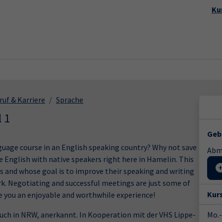
Startseite
Aktuelles
Kursp
Ku
ruf & Karriere
Sprache
l 1
Geb
nguage course in an English speaking country? Why not save
Abme
 English with native speakers right here in Hamelin. This
ss and whose goal is to improve their speaking and writing
ork. Negotiating and successful meetings are just some of
Kur
se you an enjoyable and worthwhile experience!
 auch in NRW, anerkannt. In Kooperation mit der VHS Lippe-
Mo.-