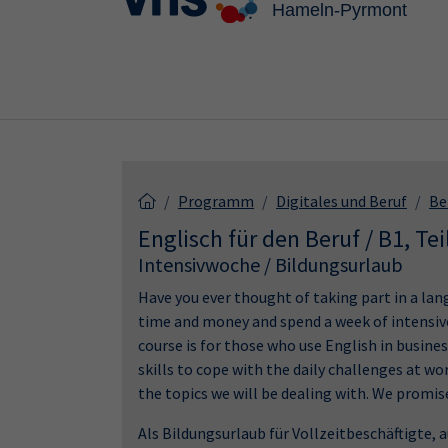
Skip to main content
Skip to page footer
Programm
Digitales und Beruf
Be
Englisch für den Beruf / B1, Tei
Intensivwoche / Bildungsurlaub
Have you ever thought of taking part in a la
time and money and spend a week of intensive
course is for those who use English in busine
skills to cope with the daily challenges at w
the topics we will be dealing with. We promi
Als Bildungsurlaub für Vollzeitbeschäftigte,